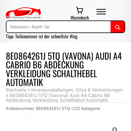
Warenkorb
Tipp: Teilenummer ist der schnellste Weg.
8E0864261J 5TQ (VAVONA) AUDI A4
CABRIO B6 ABDECKUNG
VERKLEIDUNG SCHALTHEBEL
AUTOMATIK
Startseite
»
Innenausstattungen, Sitze & Verkleidungen
»
8E0864261J 5TQ (Vavona) Audi A4 Cabrio B6
Abdeckung Verkleidung Schalthebel Automatik
Artikelnummer:
8E0864261J 5TQ-22D
Kategorie:
Innenausstattungen, Sitze & Verkleidungen