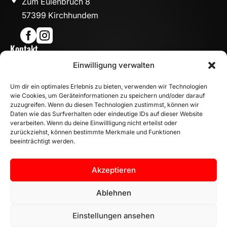
Zum Eulenbruch 8
57399 Kirchhundem


Kontakt

Einwilligung verwalten
info@mn-fahrzeugteile.de

+49 (0)175 1590870
Um dir ein optimales Erlebnis zu bieten, verwenden wir Technologien

WhatsApp
wie Cookies, um Geräteinformationen zu speichern und/oder darauf
Öffnungszeiten
zuzugreifen. Wenn du diesen Technologien zustimmst, können wir
Daten wie das Surfverhalten oder eindeutige IDs auf dieser Website

Mo - Fr: 8:00 – 17:00 Uhr
verarbeiten. Wenn du deine Einwillligung nicht erteilst oder
Sa: 10:00 – 14:00 Uhr
zurückziehst, können bestimmte Merkmale und Funktionen
beeinträchtigt werden.
INFORMATION
Zahlungsarten
Akzeptieren
Versandinformationen
Widerrufsbelehrung
Ablehnen
Vertrag widerrufen
Einstellungen ansehen