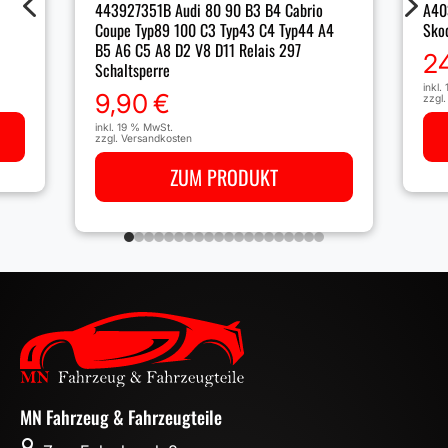
4
5
A40
443927351B Audi 80 90 B3 B4 Cabrio
Sko
Coupe Typ89 100 C3 Typ43 C4 Typ44 A4
B5 A6 C5 A8 D2 V8 D11 Relais 297
2
Schaltsperre
inkl.
9,90
€
zzgl
inkl. 19 % MwSt.
zzgl.
Versandkosten
ZUM PRODUKT
MN Fahrzeug & Fahrzeugteile
