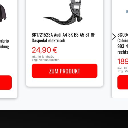
5
8K1721523A Audi A4 8K B8 A5 8T 8F
8G094
Gaspedal elektrisch
Cabri
abrio
993 N
idung
24,90
€
rechts
inkl. 19 % MwSt.
18
zzgl.
Versandkosten
inkl. 1
ZUM PRODUKT
zzgl.
Ve