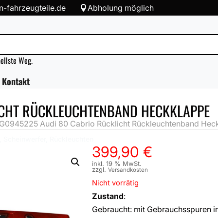
-fahrzeugteile.de
Abholung möglich

nellste Weg.
Kontakt
ICHT RÜCKLEUCHTENBAND HECKKLAPPE
G0945225 Audi 80 Cabrio Rücklicht Rückleuchtenband Hec
, Scheinwerfer, Rückleuchten
399,90
€
inkl. 19 % MwSt.
zzgl.
Versandkosten
Nicht vorrätig
Zustand
:
Gebraucht: mit Gebrauchsspuren i