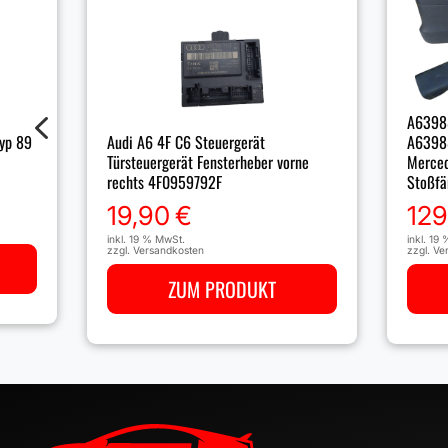
4
A6398
A6398
Audi A6 4F C6 Steuergerät
yp 89
Merced
Türsteuergerät Fensterheber vorne
Stoßfä
rechts 4F0959792F
129
19,90
€
inkl. 19
inkl. 19 % MwSt.
zzgl.
Ve
zzgl.
Versandkosten
ZUM PRODUKT