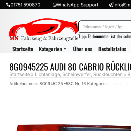
01751 590870
WhatsApp Support
info@mn



Tipp: Teilenummer ist der sch
Startseite
Kategorien
Über uns
Bestellstatus
8G0945225 AUDI 80 CABRIO RÜCKL
Startseite
»
Lichtanlage, Scheinwerfer, Rückleuchten
»
8
Artikelnummer:
8G0945225 -53C Nr. 16
Kategorie:
Lichtanlage