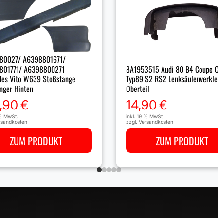
80027/ A6398801671/
801771/ A6398800271
8A1953515 Audi 80 B4 Coupe C
es Vito W639 Stoßstange
Typ89 S2 RS2 Lenksäulenverkle
nger Hinten
Oberteil
,90
€
14,90
€
 % MwSt.
inkl. 19 % MwSt.
rsandkosten
zzgl.
Versandkosten
ZUM PRODUKT
ZUM PRODUKT