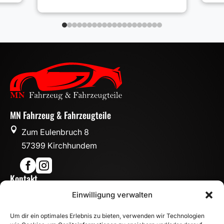
MN Fahrzeug & Fahrzeugteile

Zum Eulenbruch 8
57399 Kirchhundem


Kontakt

Einwilligung verwalten
info@mn-fahrzeugteile.de

+49 (0)175 1590870
Um dir ein optimales Erlebnis zu bieten, verwenden wir Technologien

WhatsApp