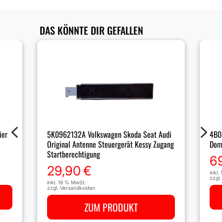
DAS KÖNNTE DIR GEFALLEN
4
5
4B0
ier
5K0962132A Volkswagen Skoda Seat Audi
Dom
Original Antenne Steuergerät Kessy Zugang
Startberechtigung
6
29,90
€
inkl.
zzgl
inkl. 19 % MwSt.
zzgl.
Versandkosten
ZUM PRODUKT