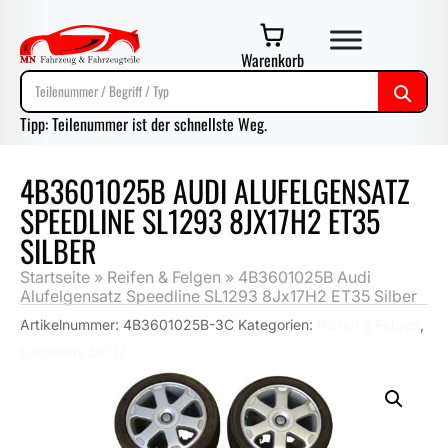
Warenkorb
Tipp: Teilenummer ist der schnellste Weg.
4B3601025B AUDI ALUFELGENSATZ
SPEEDLINE SL1293 8JX17H2 ET35
SILBER
Startseite
»
Reifen & Felgen
»
4B3601025B Audi
Alufelgensatz Speedline SL1293 8Jx17H2 ET35 Silber
Artikelnummer:
4B3601025B-3C
Kategorien:
Reifen & Felgen
,
Lochkreis 5x112