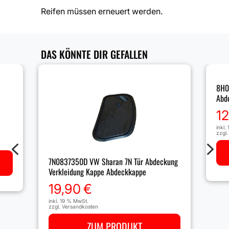
Reifen müssen erneuert werden.
DAS KÖNNTE DIR GEFALLEN
8H0
Abd
1
inkl.
zzgl
4
5
7N0837350D VW Sharan 7N Tür Abdeckung
Verkleidung Kappe Abdeckkappe
19,90
€
inkl. 19 % MwSt.
zzgl.
Versandkosten
ZUM PRODUKT