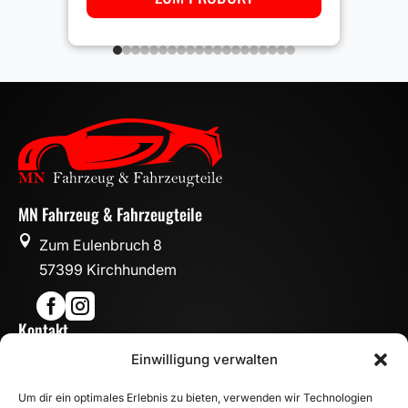
MN Fahrzeug & Fahrzeugteile

Zum Eulenbruch 8
57399 Kirchhundem


Kontakt

Einwilligung verwalten
info@mn-fahrzeugteile.de

+49 (0)175 1590870
Um dir ein optimales Erlebnis zu bieten, verwenden wir Technologien
