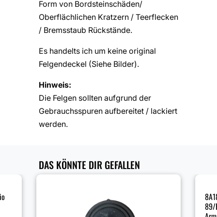
Form von Bordsteinschäden/
Oberflächlichen Kratzern / Teerflecken
/ Bremsstaub Rückstände.
Es handelts ich um keine original
Felgendeckel (Siehe Bilder).
Hinweis:
Die Felgen sollten aufgrund der
Gebrauchsspuren aufbereitet / lackiert
werden.
DAS KÖNNTE DIR GEFALLEN
io
8A1
89/
Arm