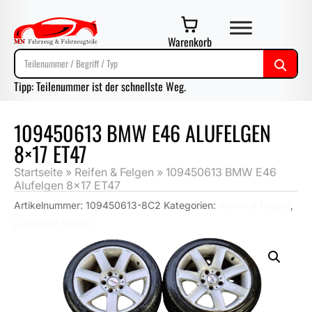
Warenkorb
Tipp: Teilenummer ist der schnellste Weg.
109450613 BMW E46 ALUFELGEN
8×17 ET47
Startseite
»
Reifen & Felgen
»
109450613 BMW E46
Alufelgen 8×17 ET47
Artikelnummer:
109450613-8C2
Kategorien:
Reifen & Felgen
,
Lochkreis 5x120