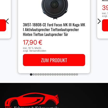
3
inkl.
zzgl
4
5
3M5T-18808-CE Ford Focus MK III Kuga MK
I Aktivlautsprecher Tieftonlautsprecher
Hinten Tiefton Lautsprecher Tür
17,90
€
inkl. 19 % MwSt.
zzgl.
Versandkosten
ZUM PRODUKT