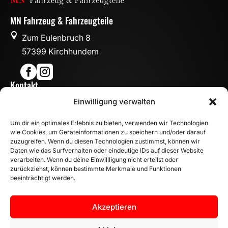
MN Fahrzeug & Fahrzeugteile

Zum Eulenbruch 8
57399 Kirchhundem


Kontakt

Einwilligung verwalten
info@mn-fahrzeugteile.de

+49 (0)175 1590870
Um dir ein optimales Erlebnis zu bieten, verwenden wir Technologien

WhatsApp
wie Cookies, um Geräteinformationen zu speichern und/oder darauf
Öffnungszeiten
zuzugreifen. Wenn du diesen Technologien zustimmst, können wir
Daten wie das Surfverhalten oder eindeutige IDs auf dieser Website

Mo - Fr: 8:00 – 17:00 Uhr
verarbeiten. Wenn du deine Einwillligung nicht erteilst oder
zurückziehst, können bestimmte Merkmale und Funktionen
Sa: 10:00 – 14:00 Uhr
beeinträchtigt werden.
INFORMATION
Zahlungsarten
Akzeptieren
Versandinformationen
Widerrufsbelehrung