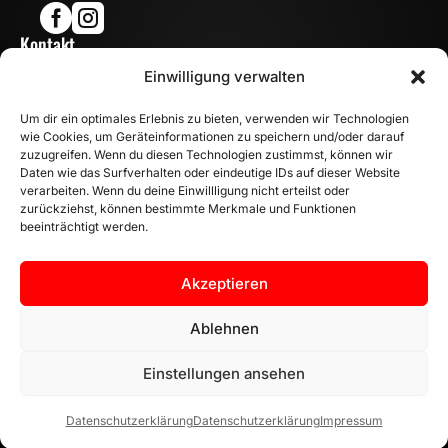


Kontakt

Einwilligung verwalten
info@mn-fahrzeugteile.de

+49 (0)175 1590870
Um dir ein optimales Erlebnis zu bieten, verwenden wir Technologien

WhatsApp
wie Cookies, um Geräteinformationen zu speichern und/oder darauf
Öffnungszeiten
zuzugreifen. Wenn du diesen Technologien zustimmst, können wir
Daten wie das Surfverhalten oder eindeutige IDs auf dieser Website

Mo - Fr: 8:00 – 17:00 Uhr
verarbeiten. Wenn du deine Einwillligung nicht erteilst oder
Sa: 10:00 – 14:00 Uhr
zurückziehst, können bestimmte Merkmale und Funktionen
beeinträchtigt werden.
INFORMATION
Zahlungsarten
Akzeptieren
Versandinformationen
Widerrufsbelehrung
Ablehnen
Vertrag widerrufen
Einstellungen ansehen
Datenschutzerklärung
Datenschutzerklärung
Impressum
AGB |
Datenschutzerklärung |
Impressum