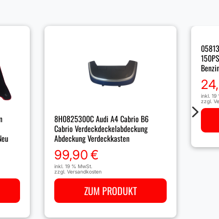
05813
150PS 
Benzi
24
inkl. 1
zzgl.
Ve
5
n
8H0825300C Audi A4 Cabrio B6
Cabrio Verdeckdeckelabdeckung
Neu
Abdeckung Verdeckkasten
99,90
€
inkl. 19 % MwSt.
zzgl.
Versandkosten
ZUM PRODUKT