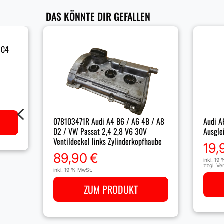
DAS KÖNNTE DIR GEFALLEN
 C4
4
078103471R Audi A4 B6 / A6 4B / A8
Audi A
D2 / VW Passat 2,4 2,8 V6 30V
Ausgle
Ventildeckel links Zylinderkopfhaube
19,
89,90
€
inkl. 19
zzgl.
Ve
inkl. 19 % MwSt.
ZUM PRODUKT