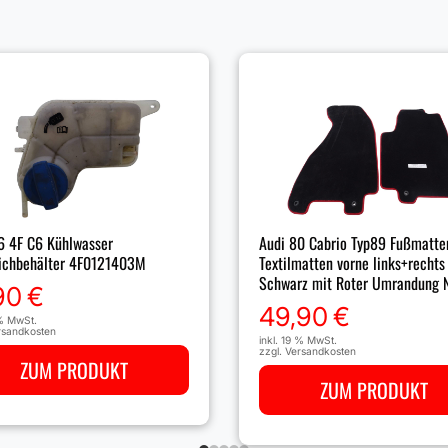
6 4F C6 Kühlwasser
Audi 80 Cabrio Typ89 Fußmatte
ichbehälter 4F0121403M
Textilmatten vorne links+rechts
Schwarz mit Roter Umrandung 
90
€
49,90
€
 % MwSt.
rsandkosten
inkl. 19 % MwSt.
zzgl.
Versandkosten
ZUM PRODUKT
ZUM PRODUKT