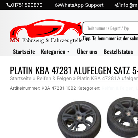
01751 590870
WhatsApp Support
info@mn



Tipp: Teilenummer ist der sch
Startseite
Kategorien
Über uns
Bestellstatus
PLATIN KBA 47281 ALUFELGEN SATZ 5
Startseite
»
Reifen & Felgen
»
Platin KBA 47281 Alufelge
Artikelnummer:
KBA 47281-10B2
Kategorien:
Reifen & Felgen
,