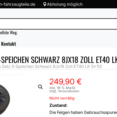
-fahrzeugteile.de
Abholung möglich

nellste Weg.
Kontakt
-SPEICHEN SCHWARZ 8JX18 ZOLL ET40 LK
n Satz 5-Speichen Schwarz 8Jx18 Zoll ET40 LK 5×112
Lochkreis 5x112
249,90
€
inkl. 19 % MwSt.
zzgl.
Versandkosten
Nicht vorrätig
Zustand
:
Die Felgen haben Gebrauchsspuren