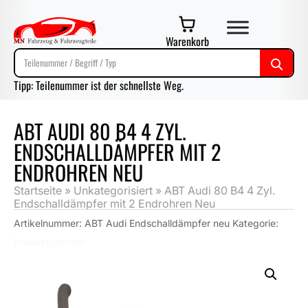
Warenkorb
Tipp: Teilenummer ist der schnellste Weg.
ABT AUDI 80 B4 4 ZYL.
ENDSCHALLDÄMPFER MIT 2
ENDROHREN NEU
Startseite
»
Unkategorisiert
»
ABT Audi 80 B4 4 Zyl.
Endschalldämpfer mit 2 Endrohren Neu
Artikelnummer:
ABT Audi Endschalldämpfer neu
Kategorie:
Unkategorisiert