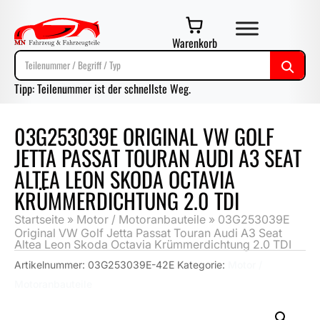
Warenkorb
Tipp: Teilenummer ist der schnellste Weg.
03G253039E ORIGINAL VW GOLF
JETTA PASSAT TOURAN AUDI A3 SEAT
ALTEA LEON SKODA OCTAVIA
KRÜMMERDICHTUNG 2.0 TDI
Startseite
»
Motor / Motoranbauteile
»
03G253039E
Original VW Golf Jetta Passat Touran Audi A3 Seat
Altea Leon Skoda Octavia Krümmerdichtung 2.0 TDI
Artikelnummer:
03G253039E-42E
Kategorie:
Motor /
Motoranbauteile