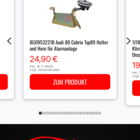
4
5
8G0953221B Audi 80 Cabrio Typ89 Halter
1J1
und Horn für Alarmanlage
Klim
Dru
24,90
€
1
inkl. 19 % MwSt.
zzgl.
Versandkosten
inkl.
zzgl
ZUM PRODUKT