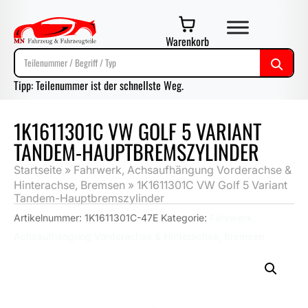
Warenkorb
Tipp: Teilenummer ist der schnellste Weg.
1K1611301C VW GOLF 5 VARIANT
TANDEM-HAUPTBREMSZYLINDER
Startseite
»
Fahrwerk, Achsaufhängung Vorderachse &
Hinterachse, Bremsen
»
1K1611301C VW Golf 5 Variant
Tandem-Hauptbremszylinder
Artikelnummer:
1K1611301C-47E
Kategorie:
Fahrwerk,
Achsaufhängung Vorderachse & Hinterachse, Bremsen