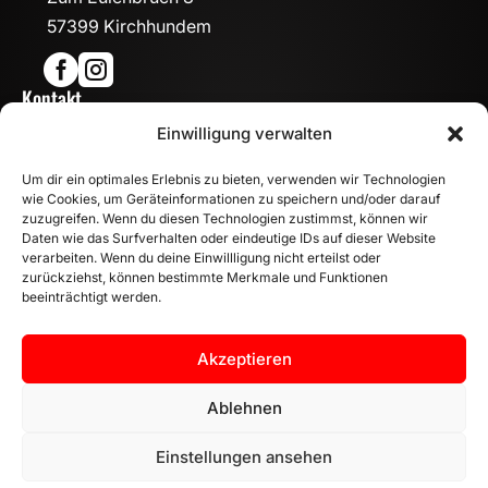
57399 Kirchhundem


Kontakt

Einwilligung verwalten
info@mn-fahrzeugteile.de

+49 (0)175 1590870
Um dir ein optimales Erlebnis zu bieten, verwenden wir Technologien

WhatsApp
wie Cookies, um Geräteinformationen zu speichern und/oder darauf
Öffnungszeiten
zuzugreifen. Wenn du diesen Technologien zustimmst, können wir
Daten wie das Surfverhalten oder eindeutige IDs auf dieser Website

Mo - Fr: 8:00 – 17:00 Uhr
verarbeiten. Wenn du deine Einwillligung nicht erteilst oder
Sa: 10:00 – 14:00 Uhr
zurückziehst, können bestimmte Merkmale und Funktionen
beeinträchtigt werden.
INFORMATION
Zahlungsarten
Akzeptieren
Versandinformationen
Widerrufsbelehrung
Ablehnen
Vertrag widerrufen
Einstellungen ansehen