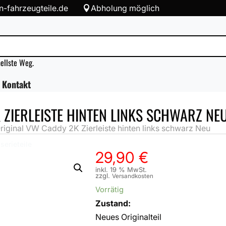
-fahrzeugteile.de
Abholung möglich

nellste Weg.
Kontakt
ZIERLEISTE HINTEN LINKS SCHWARZ NE
ginal VW Caddy 2K Zierleiste hinten links schwarz Neu
serieteile
29,90
€
inkl. 19 % MwSt.
zzgl.
Versandkosten
Vorrätig
Zustand:
Neues Originalteil