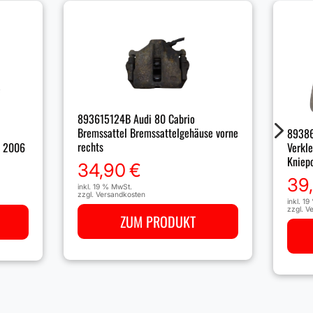
893615124B Audi 80 Cabrio
5
Bremssattel Bremssattelgehäuse vorne
89386
rechts
r 2006
Verkl
Kniepo
34,90
€
39
inkl. 19 % MwSt.
zzgl.
Versandkosten
inkl. 1
zzgl.
Ve
ZUM PRODUKT