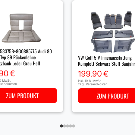
53375B+8G0885775 Audi 80
 Typ 89 Rückenlehne
VW Golf 5 V Innenausstattung
tzbank Leder Grau Hell
Komplett Schwarz Stoff Baujah
,90
€
199,90
€
 % MwSt.
inkl. 19 % MwSt.
rsandkosten
zzgl.
Versandkosten
ZUM PRODUKT
ZUM PRODUKT