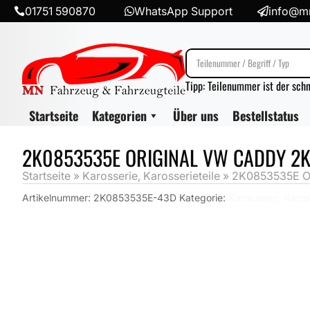
01751 590870
WhatsApp Support
info@mn



Tipp: Teilenummer ist der sch
Startseite
Kategorien
Über uns
Bestellstatus
2K0853535E ORIGINAL VW CADDY 2K 
Startseite
»
Karosserie, Karosserieteile
»
2K0853535E Ori
Artikelnummer:
2K0853535E-43D
Kategorie:
Karosserie, Karos