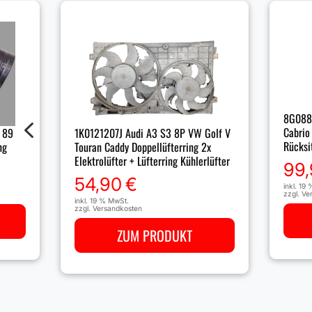
8G088
4
Cabrio
 89
1K0121207J Audi A3 S3 8P VW Golf V
Rücksi
ng
Touran Caddy Doppellüfterring 2x
Elektrolüfter + Lüfterring Kühlerlüfter
99
54,90
€
inkl. 19
zzgl.
Ve
inkl. 19 % MwSt.
zzgl.
Versandkosten
ZUM PRODUKT