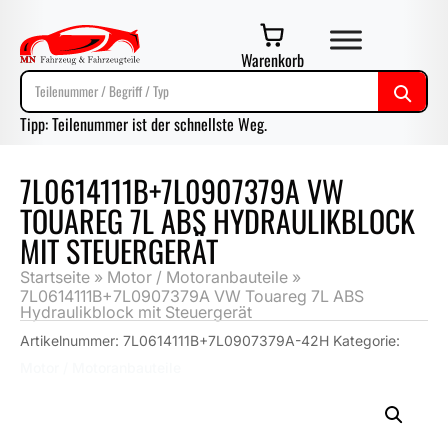
Warenkorb
Tipp: Teilenummer ist der schnellste Weg.
7L0614111B+7L0907379A VW
TOUAREG 7L ABS HYDRAULIKBLOCK
MIT STEUERGERÄT
Startseite
»
Motor / Motoranbauteile
»
7L0614111B+7L0907379A VW Touareg 7L ABS
Hydraulikblock mit Steuergerät
Artikelnummer:
7L0614111B+7L0907379A-42H
Kategorie:
Motor / Motoranbauteile