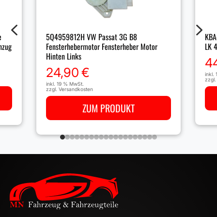
4
5
e
5Q4959812H VW Passat 3G B8
KBA4
nzug
Fensterhebermotor Fensterheber Motor
LK 
Hinten Links
4
24,90
€
inkl.
zzgl
inkl. 19 % MwSt.
zzgl.
Versandkosten
ZUM PRODUKT