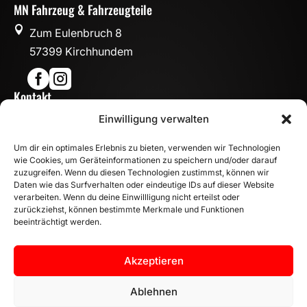
MN Fahrzeug & Fahrzeugteile

Zum Eulenbruch 8
57399 Kirchhundem


Kontakt

Einwilligung verwalten
info@mn-fahrzeugteile.de

+49 (0)175 1590870
Um dir ein optimales Erlebnis zu bieten, verwenden wir Technologien

WhatsApp
wie Cookies, um Geräteinformationen zu speichern und/oder darauf
Öffnungszeiten
zuzugreifen. Wenn du diesen Technologien zustimmst, können wir
Daten wie das Surfverhalten oder eindeutige IDs auf dieser Website

Mo - Fr: 8:00 – 17:00 Uhr
verarbeiten. Wenn du deine Einwillligung nicht erteilst oder
zurückziehst, können bestimmte Merkmale und Funktionen
Sa: 10:00 – 14:00 Uhr
beeinträchtigt werden.
INFORMATION
Zahlungsarten
Akzeptieren
Versandinformationen
Widerrufsbelehrung
Ablehnen
Vertrag widerrufen