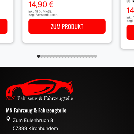
sch
14,90
€
1
inkl. 19 % MwSt.
zzgl.
Versandkosten
inkl.
zzgl
ZUM PRODUKT
MN Fahrzeug & Fahrzeugteile

Zum Eulenbruch 8
57399 Kirchhundem