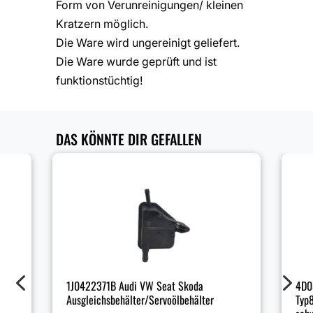
Form von Verunreinigungen/ kleinen
Kratzern möglich.
Die Ware wird ungereinigt geliefert.
Die Ware wurde geprüft und ist
funktionstüchtig!
DAS KÖNNTE DIR GEFALLEN
4
5
4D0
1J0422371B Audi VW Seat Skoda
Typ
Ausgleichsbehälter/Servoölbehälter