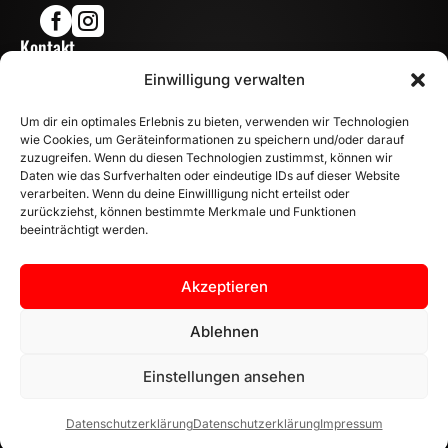


Kontakt

Einwilligung verwalten
info@mn-fahrzeugteile.de

+49 (0)175 1590870
Um dir ein optimales Erlebnis zu bieten, verwenden wir Technologien

WhatsApp
wie Cookies, um Geräteinformationen zu speichern und/oder darauf
Öffnungszeiten
zuzugreifen. Wenn du diesen Technologien zustimmst, können wir
Daten wie das Surfverhalten oder eindeutige IDs auf dieser Website

Mo - Fr: 8:00 – 17:00 Uhr
verarbeiten. Wenn du deine Einwillligung nicht erteilst oder
Sa: 10:00 – 14:00 Uhr
zurückziehst, können bestimmte Merkmale und Funktionen
beeinträchtigt werden.
INFORMATION
Zahlungsarten
Akzeptieren
Versandinformationen
Widerrufsbelehrung
Ablehnen
Vertrag widerrufen
Einstellungen ansehen
Datenschutzerklärung
Datenschutzerklärung
Impressum
AGB |
Datenschutzerklärung |
Impressum