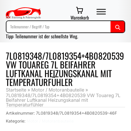
Warenkorb
Tipp: Teilenummer ist der schnellste Weg.
7L0819348/7L0819354+4B0820539
VW TOUAREG 7L BEIFAHRER
LUFTKANAL HEIZUNGSKANAL MIT
TEMPERATURFÜHLER
Startseite
»
Motor / Motoranbauteile
»
7L0819348/7L0819354+4B0820539 VW Touareg 7L
Beifahrer Luftkanal Heizungskanal mit
Temperaturfühler
Artikelnummer:
7L0819348/7L0819354+4B0820539-46F
Kategorie:
Motor / Motoranbauteile