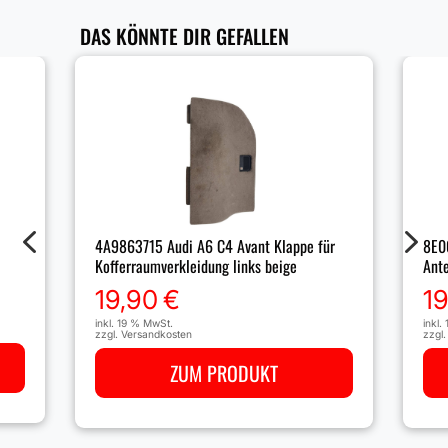
DAS KÖNNTE DIR GEFALLEN
4
5
4A9863715 Audi A6 C4 Avant Klappe für
8E0
Kofferraumverkleidung links beige
Ant
19,90
€
1
inkl. 19 % MwSt.
inkl.
zzgl.
Versandkosten
zzgl
ZUM PRODUKT