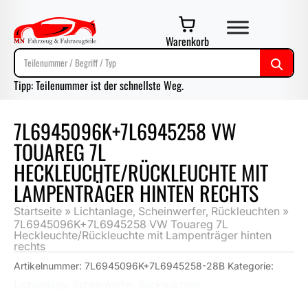
Warenkorb
Tipp: Teilenummer ist der schnellste Weg.
7L6945096K+7L6945258 VW
TOUAREG 7L
HECKLEUCHTE/RÜCKLEUCHTE MIT
LAMPENTRÄGER HINTEN RECHTS
Startseite
»
Lichtanlage, Scheinwerfer, Rückleuchten
»
7L6945096K+7L6945258 VW Touareg 7L
Heckleuchte/Rückleuchte mit Lampenträger hinten
rechts
Artikelnummer:
7L6945096K+7L6945258-28B
Kategorie:
Lichtanlage, Scheinwerfer, Rückleuchten