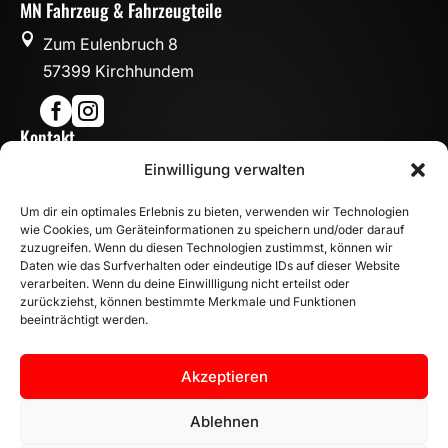
MN Fahrzeug & Fahrzeugteile

Zum Eulenbruch 8
57399 Kirchhundem


Kontakt

Einwilligung verwalten
info@mn-fahrzeugteile.de

+49 (0)175 1590870
Um dir ein optimales Erlebnis zu bieten, verwenden wir Technologien

WhatsApp
wie Cookies, um Geräteinformationen zu speichern und/oder darauf
Öffnungszeiten
zuzugreifen. Wenn du diesen Technologien zustimmst, können wir
Daten wie das Surfverhalten oder eindeutige IDs auf dieser Website

Mo - Fr: 8:00 – 17:00 Uhr
verarbeiten. Wenn du deine Einwillligung nicht erteilst oder
Sa: 10:00 – 14:00 Uhr
zurückziehst, können bestimmte Merkmale und Funktionen
beeinträchtigt werden.
INFORMATION
Zahlungsarten
Akzeptieren
Versandinformationen
Widerrufsbelehrung
Ablehnen
Vertrag widerrufen