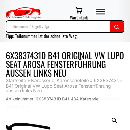
Warenkorb
Tipp: Teilenummer ist der schnellste Weg.
6X3837431D B41 ORIGINAL VW LUPO
SEAT AROSA FENSTERFÜHRUNG
AUSSEN LINKS NEU
Startseite
»
Karosserie, Karosserieteile
»
6X3837431D
B41 Original VW Lupo Seat Arosa Fensterführung
aussen links Neu
Artikelnummer:
6X3837431D B41-43A
Kategorie:
Karosserie,
Karosserieteile