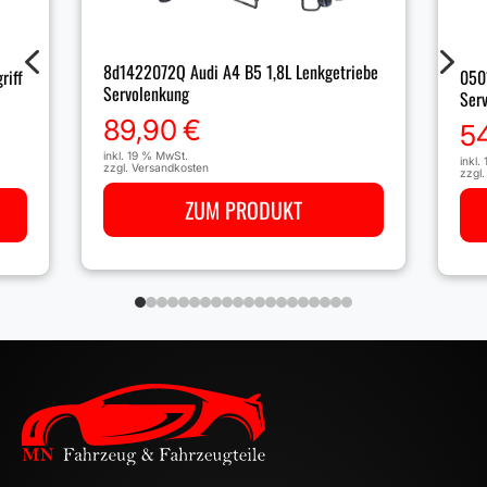
4
5
8d1422072Q Audi A4 B5 1,8L Lenkgetriebe
riff
050
Servolenkung
Ser
89,90
€
5
inkl. 19 % MwSt.
inkl.
zzgl.
Versandkosten
zzgl
ZUM PRODUKT