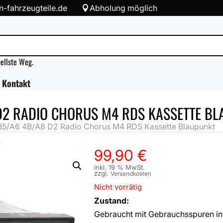
-fahrzeugteile.de
Abholung möglich

nellste Weg.
Kontakt
D2 RADIO CHORUS M4 RDS KASSETTE B
5/A6 4B/A8 D2 Radio Chorus M4 RDS Kassette Blaupunkt
e
99,90
€
inkl. 19 % MwSt.
zzgl.
Versandkosten
Nicht vorrätig
Zustand:
Gebraucht mit Gebrauchsspuren in