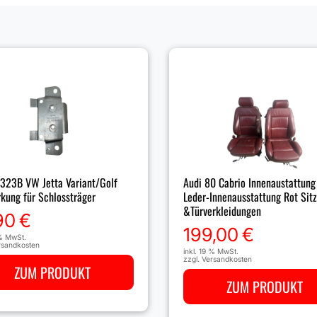
Audi 80 Cabrio Innenaustattung 
323B VW Jetta Variant/Golf
Leder-Innenausstattung Rot Sit
rkung für Schlossträger
&Türverkleidungen
90
€
199,00
€
 % MwSt.
rsandkosten
inkl. 19 % MwSt.
zzgl.
Versandkosten
ZUM PRODUKT
ZUM PRODUKT