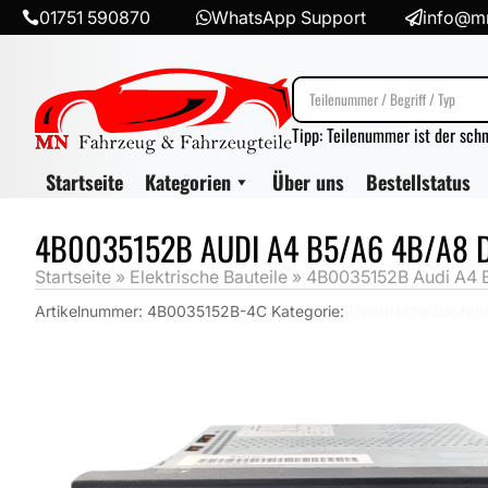
01751 590870
WhatsApp Support
info@mn



Tipp: Teilenummer ist der sch
Startseite
Kategorien
Über uns
Bestellstatus
4B0035152B AUDI A4 B5/A6 4B/A8 
Startseite
»
Elektrische Bauteile
»
4B0035152B Audi A4 B
Artikelnummer:
4B0035152B-4C
Kategorie:
Elektrische Bauteil