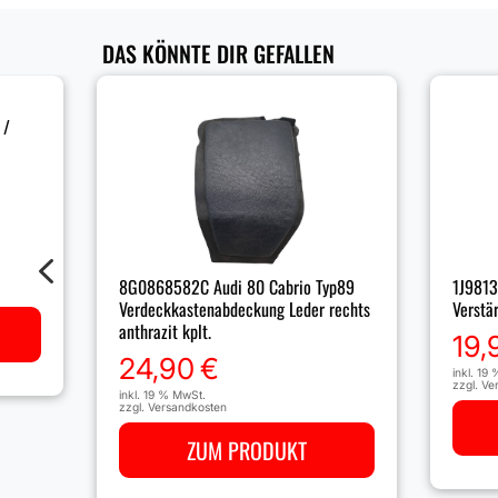
DAS KÖNNTE DIR GEFALLEN
 /
4
8G0868582C Audi 80 Cabrio Typ89
1J9813
Verdeckkastenabdeckung Leder rechts
Verstä
anthrazit kplt.
19,
24,90
€
inkl. 19
zzgl.
Ve
inkl. 19 % MwSt.
zzgl.
Versandkosten
ZUM PRODUKT