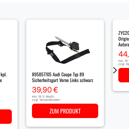
ZYC20
Origin
Autor
44
inkl. 1
zzgl.
Ve
5
kpl.
895857705 Audi Coupe Typ 89
ze
Sicherheitsgurt Vorne Links schwarz
39,90
€
inkl. 19 % MwSt.
zzgl.
Versandkosten
ZUM PRODUKT