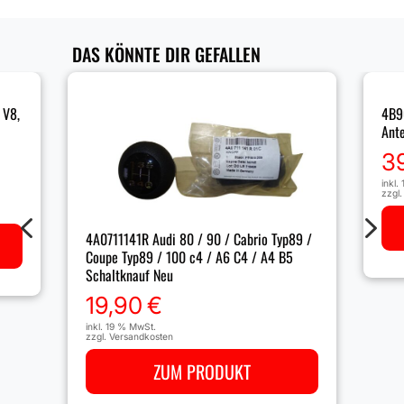
DAS KÖNNTE DIR GEFALLEN
 V8,
4B9
Ant
3
inkl.
zzgl
4
5
4A0711141R Audi 80 / 90 / Cabrio Typ89 /
Coupe Typ89 / 100 c4 / A6 C4 / A4 B5
Schaltknauf Neu
19,90
€
inkl. 19 % MwSt.
zzgl.
Versandkosten
ZUM PRODUKT