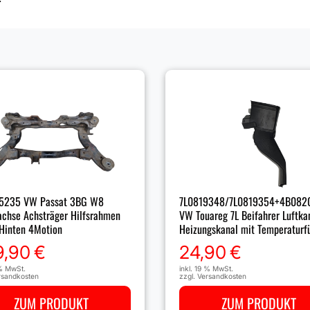
5235 VW Passat 3BG W8
7L0819348/7L0819354+4B082
achse Achsträger Hilfsrahmen
VW Touareg 7L Beifahrer Luftka
Hinten 4Motion
Heizungskanal mit Temperaturf
9,90
€
24,90
€
 % MwSt.
inkl. 19 % MwSt.
rsandkosten
zzgl.
Versandkosten
ZUM PRODUKT
ZUM PRODUKT