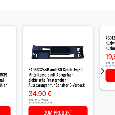
4B012
Kühlw
Kühlm
19
inkl. 1
zzgl.
Ve
5
8A0863244B Audi 80 Cabrio Typ89
Mittelkonsole mit Ablagefach
0539
elektrische Fensterheber
nal
Aussparungen für Schalter E-Verdeck
ühler
34,90
€
inkl. 19 % MwSt.
zzgl.
Versandkosten
ZUM PRODUKT