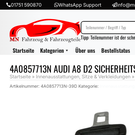
01751 590870
WhatsApp Support
info@mn



Tipp: Teilenummer ist der sch
Startseite
Kategorien
Über uns
Bestellstatus
4A0857713N AUDI A8 D2 SICHERHEI
Startseite
»
Innenausstattungen, Sitze & Verkleidungen
Artikelnummer:
4A0857713N-39D
Kategorie:
Innenausstattung