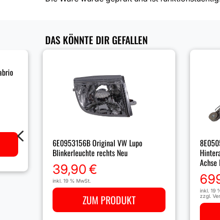
DAS KÖNNTE DIR GEFALLEN
abrio
4
6E0953156B Original VW Lupo
8E050
Blinkerleuchte rechts Neu
Hinter
Achse 
39,90
€
69
inkl. 19 % MwSt.
inkl. 19
ZUM PRODUKT
zzgl.
Ve