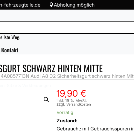
-fahrzeugteile.de
Abholung möglich

nellste Weg.
Kontakt
TSGURT SCHWARZ HINTEN MITTE
»
4A0857713N Audi A8 D2 Sicherheitsgurt schwarz hinten Mit
en, Sitze & Verkleidungen
19,90
€
inkl. 19 % MwSt.
zzgl.
Versandkosten
Vorrätig
Zustand:
Gebraucht: mit Gebrauchsspuren i