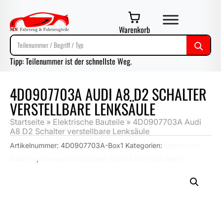
Warenkorb
Tipp: Teilenummer ist der schnellste Weg.
4D0907703A AUDI A8 D2 SCHALTER
VERSTELLBARE LENKSÄULE
Startseite
»
Elektrische Bauteile
»
4D0907703A Audi
A8 D2 Schalter verstellbare Lenksäule
Artikelnummer:
4D0907703A-Box1
Kategorien:
Elektrische
Bauteile
,
Innenausstattungen, Sitze & Verkleidungen