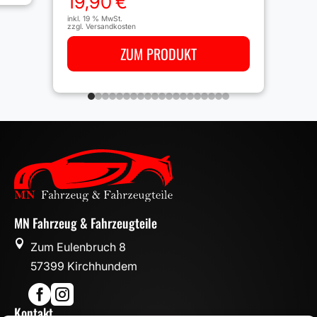
19,90
€
inkl. 19 % MwSt.
zzgl.
Versandkosten
ZUM PRODUKT
MN Fahrzeug & Fahrzeugteile

Zum Eulenbruch 8
57399 Kirchhundem


Kontakt