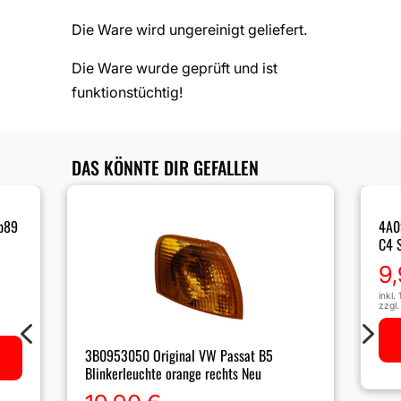
Die Ware wird ungereinigt geliefert.
Die Ware wurde geprüft und ist
funktionstüchtig!
DAS KÖNNTE DIR GEFALLEN
p89
4A0
C4 S
9
inkl.
zzgl
4
5
3B0953050 Original VW Passat B5
Blinkerleuchte orange rechts Neu