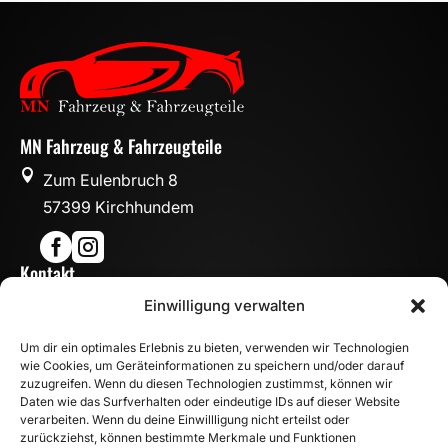
MN Fahrzeug & Fahrzeugteile

Zum Eulenbruch 8
57399 Kirchhundem


Kontakt

Einwilligung verwalten
info@mn-fahrzeugteile.de

+49 (0)175 1590870
Um dir ein optimales Erlebnis zu bieten, verwenden wir Technologien

WhatsApp
wie Cookies, um Geräteinformationen zu speichern und/oder darauf
Öffnungszeiten
zuzugreifen. Wenn du diesen Technologien zustimmst, können wir
Daten wie das Surfverhalten oder eindeutige IDs auf dieser Website

Mo - Fr: 8:00 – 17:00 Uhr
verarbeiten. Wenn du deine Einwillligung nicht erteilst oder
zurückziehst, können bestimmte Merkmale und Funktionen
Sa: 10:00 – 14:00 Uhr