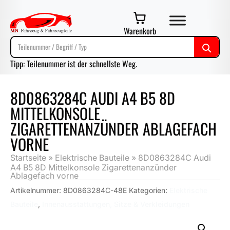
Warenkorb
Tipp: Teilenummer ist der schnellste Weg.
8D0863284C AUDI A4 B5 8D
MITTELKONSOLE
ZIGARETTENANZÜNDER ABLAGEFACH
VORNE
Startseite
»
Elektrische Bauteile
»
8D0863284C Audi
A4 B5 8D Mittelkonsole Zigarettenanzünder
Ablagefach vorne
Artikelnummer:
8D0863284C-48E
Kategorien:
Elektrische
Bauteile
,
Innenausstattungen, Sitze & Verkleidungen