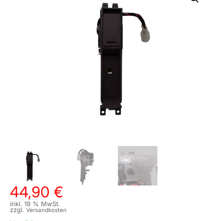
44,90
€
inkl. 19 % MwSt.
zzgl.
Versandkosten