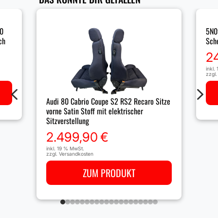
.0
5N0
ch
Sche
2
inkl.
zzgl
4
5
Audi 80 Cabrio Coupe S2 RS2 Recaro Sitze
vorne Satin Stoff mit elektrischer
Sitzverstellung
2.499,90
€
inkl. 19 % MwSt.
zzgl.
Versandkosten
ZUM PRODUKT