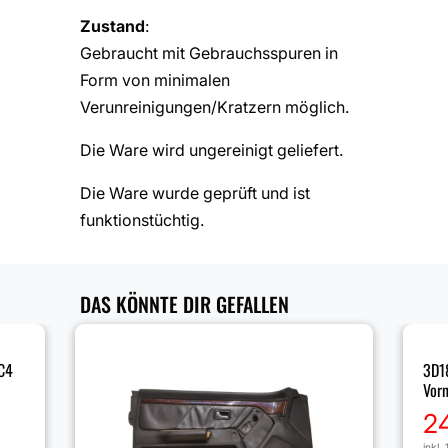
Zustand
:
Gebraucht mit Gebrauchsspuren in
Form von minimalen
Verunreinigungen/Kratzern möglich.
Die Ware wird ungereinigt geliefert.
Die Ware wurde geprüft und ist
funktionstüchtig.
DAS KÖNNTE DIR GEFALLEN
C4
3D1
Vor
2
inkl.