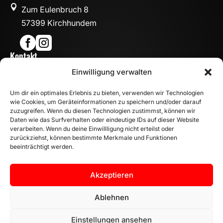

Zum Eulenbruch 8
57399 Kirchhundem


Kontakt

Einwilligung verwalten
info@mn-fahrzeugteile.de

+49 (0)175 1590870
Um dir ein optimales Erlebnis zu bieten, verwenden wir Technologien

WhatsApp
wie Cookies, um Geräteinformationen zu speichern und/oder darauf
Öffnungszeiten
zuzugreifen. Wenn du diesen Technologien zustimmst, können wir
Daten wie das Surfverhalten oder eindeutige IDs auf dieser Website

Mo - Fr: 8:00 – 17:00 Uhr
verarbeiten. Wenn du deine Einwillligung nicht erteilst oder
Sa: 10:00 – 14:00 Uhr
zurückziehst, können bestimmte Merkmale und Funktionen
beeinträchtigt werden.
INFORMATION
Zahlungsarten
Akzeptieren
Versandinformationen
Widerrufsbelehrung
Ablehnen
Vertrag widerrufen
Einstellungen ansehen