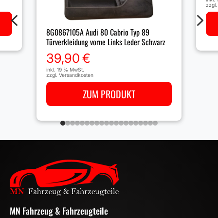
zzgl
4
5
8G0867105A Audi 80 Cabrio Typ 89
Türverkleidung vorne Links Leder Schwarz
39,90
€
inkl. 19 % MwSt.
zzgl.
Versandkosten
ZUM PRODUKT
MN Fahrzeug & Fahrzeugteile