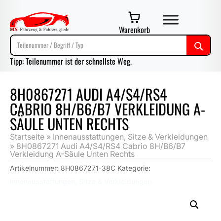
Warenkorb
Tipp: Teilenummer ist der schnellste Weg.
8H0867271 AUDI A4/S4/RS4
CABRIO 8H/B6/B7 VERKLEIDUNG A-
SÄULE UNTEN RECHTS
Startseite
»
Innenausstattungen, Sitze & Verkleidungen
»
8H0867271 Audi A4/S4/RS4 Cabrio 8H/B6/B7
Verkleidung A-Säule Unten Rechts
Artikelnummer:
8H0867271-38C
Kategorie:
Innenausstattungen, Sitze & Verkleidungen