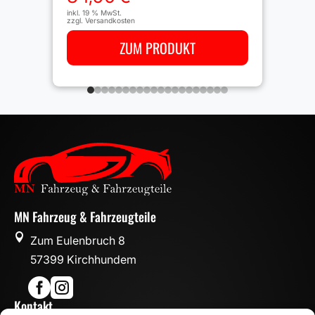
inkl. 19 % MwSt.
zzgl.
Versandkosten
ZUM PRODUKT
MN Fahrzeug & Fahrzeugteile

Zum Eulenbruch 8
57399 Kirchhundem


Kontakt