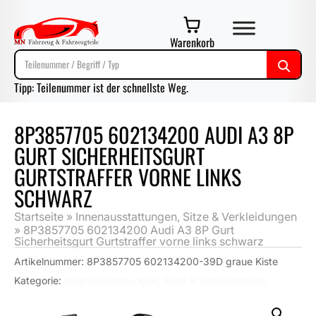
Warenkorb
Tipp: Teilenummer ist der schnellste Weg.
8P3857705 602134200 AUDI A3 8P
GURT SICHERHEITSGURT
GURTSTRAFFER VORNE LINKS
SCHWARZ
Startseite
»
Innenausstattungen, Sitze & Verkleidungen
»
8P3857705 602134200 Audi A3 8P Gurt
Sicherheitsgurt Gurtstraffer vorne links schwarz
Artikelnummer:
8P3857705 602134200-39D graue Kiste
Kategorie:
Innenausstattungen, Sitze & Verkleidungen