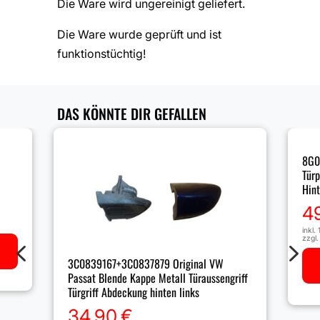
Die Ware wird ungereinigt geliefert.
Die Ware wurde geprüft und ist
funktionstüchtig!
DAS KÖNNTE DIR GEFALLEN
8G0
Türp
Hint
4
inkl.
zzgl
4
5
3C0839167+3C0837879 Original VW
Passat Blende Kappe Metall Türaussengriff
Türgriff Abdeckung hinten links
34,90
€