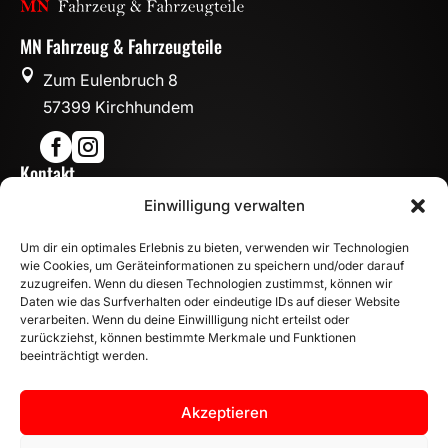
MN Fahrzeug & Fahrzeugteile

Zum Eulenbruch 8
57399 Kirchhundem


Kontakt

Einwilligung verwalten
info@mn-fahrzeugteile.de

+49 (0)175 1590870
Um dir ein optimales Erlebnis zu bieten, verwenden wir Technologien

WhatsApp
wie Cookies, um Geräteinformationen zu speichern und/oder darauf
Öffnungszeiten
zuzugreifen. Wenn du diesen Technologien zustimmst, können wir
Daten wie das Surfverhalten oder eindeutige IDs auf dieser Website

Mo - Fr: 8:00 – 17:00 Uhr
verarbeiten. Wenn du deine Einwillligung nicht erteilst oder
Sa: 10:00 – 14:00 Uhr
zurückziehst, können bestimmte Merkmale und Funktionen
beeinträchtigt werden.
INFORMATION
Zahlungsarten
Akzeptieren
Versandinformationen
Widerrufsbelehrung