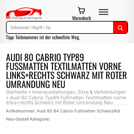
Warenkorb
Tipp: Teilenummer ist der schnellste Weg.
AUDI 80 CABRIO TYP89
FUSSMATTEN TEXTILMATTEN VORNE L
INKS+RECHTS SCHWARZ MIT ROTER U
MRANDUNG NEU
Startseite
»
Innenausstattungen, Sitze & Verkleidungen
»
Audi 80 Cabrio Typ89 Fußmatten Textilmatten vorne
links+rechts Schwarz mit Roter Umrandung Neu
Artikelnummer:
Audi 80 B4 Cabrio Fußmatten SchwarzRot
Neu-Gestell
Kategorie:
Innenausstattungen, Sitze &
Verkleidungen