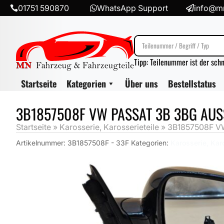
01751 590870
WhatsApp Support
info@mn



Tipp: Teilenummer ist der sch
Startseite
Kategorien
Über uns
Bestellstatus
3B1857508F VW PASSAT 3B 3BG AUS
Startseite
»
Karosserie, Karosserieteile
»
3B1857508F VW
Artikelnummer:
3B1857508F - 33F
Kategorien:
Karosserie, Kar