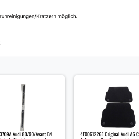
runreinigungen/Kratzern möglich.
!
4F0061226E Original Audi A6 C
3709A Audi 80/90/Avant B4