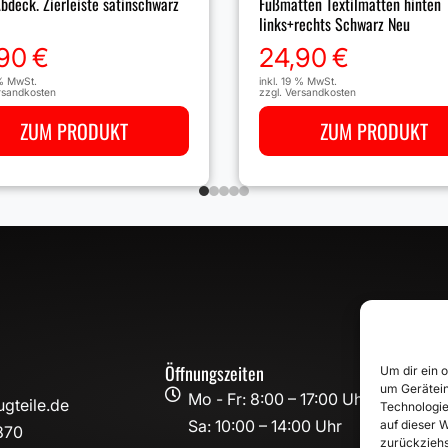
Fußmatten Textilmatten hinten
bdeck. Zierleiste satinschwarz
links+rechts Schwarz Neu
24,90
€
90
€
inkl. 19 % MwSt.
 % MwSt.
zzgl.
Versandkosten
rsandkosten
ZUM PRODUKT
ZUM PRODUKT
Öffnungszeiten
Um dir ein 
um Gerätein

Mo - Fr: 8:00 – 17:00 Uhr
gteile.de
Technologie
Sa: 10:00 – 14:00 Uhr
auf dieser W
870
zurückziehs