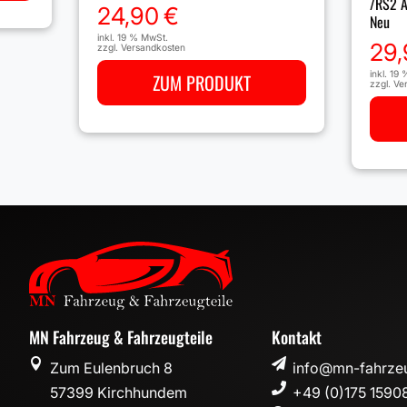
/RS2 A
24,90
€
Neu
inkl. 19 % MwSt.
29,
zzgl.
Versandkosten
inkl. 19
ZUM PRODUKT
zzgl.
Ve
MN Fahrzeug & Fahrzeugteile
Kontakt


Zum Eulenbruch 8
info@mn-fahrzeu

57399 Kirchhundem
+49 (0)175 1590