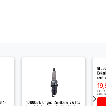
8F086
Dekorl
rechts
19
inkl. 1
zzgl.
Ve
5
6 4F
101905617 Original Zündkerze VW Fox