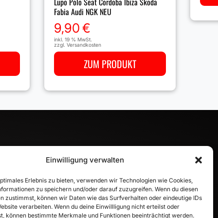
Lupo Polo Seat Cordoba Ibiza Skoda
Fabia Audi NGK NEU
9,90
€
inkl. 19 % MwSt.
zzgl.
Versandkosten
ZUM PRODUKT
Einwilligung verwalten
INFORMATION
optimales Erlebnis zu bieten, verwenden wir Technologien wie Cookies,
formationen zu speichern und/oder darauf zuzugreifen. Wenn du diesen
Zahlungsarten
n zustimmst, können wir Daten wie das Surfverhalten oder eindeutige IDs
Versandinformationen
ebsite verarbeiten. Wenn du deine Einwillligung nicht erteilst oder
Widerrufsbelehrung
t, können bestimmte Merkmale und Funktionen beeinträchtigt werden.