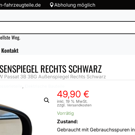
-fahrzeugteile.de
Abholung möglich

nellste Weg.
Kontakt
SENSPIEGEL RECHTS SCHWARZ
 Passat 3B 3BG Außenspiegel Rechts Schwarz
osserieteile
,
Elektrische Bauteile
49,90
€
inkl. 19 % MwSt.
zzgl.
Versandkosten
Vorrätig
Zustand:
Gebraucht mit Gebrauchsspuren in