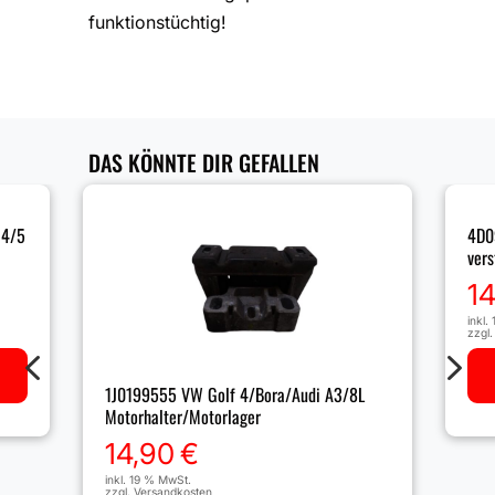
funktionstüchtig!
DAS KÖNNTE DIR GEFALLEN
 4/5
4D0
vers
1
inkl.
zzgl
4
5
1J0199555 VW Golf 4/Bora/Audi A3/8L
Motorhalter/Motorlager
14,90
€
inkl. 19 % MwSt.
zzgl.
Versandkosten