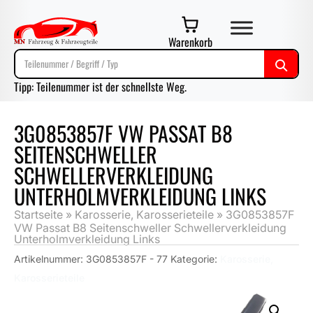
Warenkorb
Tipp: Teilenummer ist der schnellste Weg.
3G0853857F VW PASSAT B8
SEITENSCHWELLER
SCHWELLERVERKLEIDUNG
UNTERHOLMVERKLEIDUNG LINKS
Startseite
»
Karosserie, Karosserieteile
»
3G0853857F
VW Passat B8 Seitenschweller Schwellerverkleidung
Unterholmverkleidung Links
Artikelnummer:
3G0853857F - 77
Kategorie:
Karosserie,
Karosserieteile