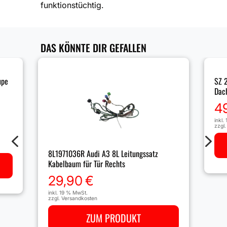
funktionstüchtig.
DAS KÖNNTE DIR GEFALLEN
upe
SZ 
Dac
4
inkl.
zzgl
4
5
8L1971036R Audi A3 8L Leitungssatz
Kabelbaum für Tür Rechts
29,90
€
inkl. 19 % MwSt.
zzgl.
Versandkosten
ZUM PRODUKT