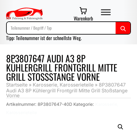
Warenkorb
Tipp: Teilenummer ist der schnellste Weg.
8P3807647 AUDI A3 8P
KÜHLERGRILL FRONTGRILL MITTE
GRILL STOSSSTANGE VORNE
Startseite
»
Karosserie, Karosserieteile
»
8P3807647
Audi A3 8P Kühlergrill Frontgrill Mitte Grill Stoßstange
Vorne
Artikelnummer:
8P3807647-40D
Kategorie:
Karosserie,
Karosserieteile