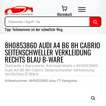
Warenkorb
Tipp: Teilenummer ist der schnellste Weg.
8H0853860 AUDI A4 B6 8H CABRIO
SEITENSCHWELLER VERKLEIDUNG
RECHTS BLAU B-WARE
Startseite
»
Karosserie, Karosserieteile
»
8H0853860
Audi A4 B6 8H Cabrio Seitenschweller Verkleidung
rechts blau B-Ware
Artikelnummer:
8H0853860 blau-77
Kategorie:
Karosserie,
Karosserieteile