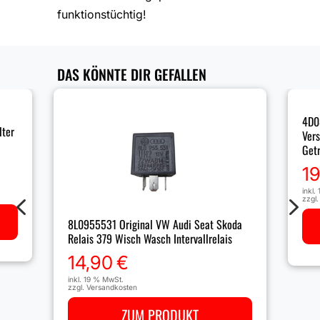
funktionstüchtig!
DAS KÖNNTE DIR GEFALLEN
4D0
lter
Ver
Get
1
inkl.
4
5
zzgl
8L0955531 Original VW Audi Seat Skoda
Relais 379 Wisch Wasch Intervallrelais
14,90
€
inkl. 19 % MwSt.
zzgl.
Versandkosten
ZUM PRODUKT