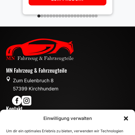
MN Fahrzeug & Fahrzeugteile

Zum Eulenbruch 8
57399 Kirchhundem


Kontakt

Einwilligung verwalten
info@mn-fahrzeugteile.de

+49 (0)175 1590870
Um dir ein optimales Erlebnis zu bieten, verwenden wir Technologien

WhatsApp