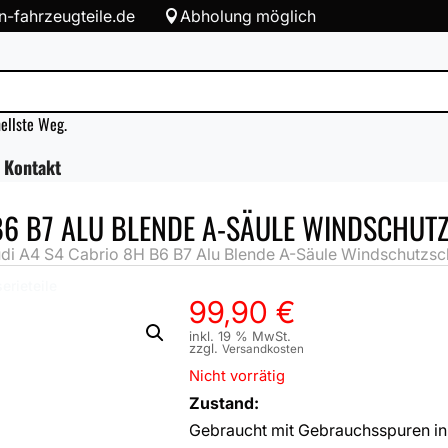
-fahrzeugteile.de
Abholung möglich

nellste Weg.
Kontakt
B6 B7 ALU BLENDE A-SÄULE WINDSCHUTZ
i A4 S4 Cabrio 8H B6 B7 Alu Blende A-Säule Windschutzsc
erieteile
99,90
€
inkl. 19 % MwSt.
zzgl.
Versandkosten
Nicht vorrätig
Zustand:
Gebraucht mit Gebrauchsspuren in