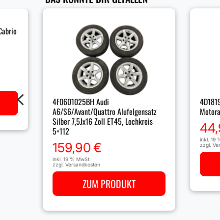
Cabrio
4
4F0601025BH Audi
4D181
A6/S6/Avant/Quattro Alufelgensatz
Motora
Silber 7,5Jx16 Zoll ET45, Lochkreis
44
5×112
inkl. 19
159,90
€
zzgl.
Ve
inkl. 19 % MwSt.
zzgl.
Versandkosten
ZUM PRODUKT