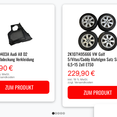
2K1071495666 VW Golf
9403A Audi A8 D2
5/Vitus/Caddy Alufelgen Satz S
bdeckung Verkleidung
6,5×15 Zoll ET50
,90
€
229,90
€
 % MwSt.
rsandkosten
inkl. 19 % MwSt.
zzgl.
Versandkosten
ZUM PRODUKT
ZUM PRODUKT