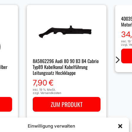
4D039
Motor
34
inkl. 1
zzgl.
Ve
5
8A5862296 Audi 80 90 B3 B4 Cabrio
ilber
Typ89 Kabelkanal Kabelführung
Leitungssatz Heckklappe
7,90
€
inkl. 19 % MwSt.
zzgl.
Versandkosten
ZUM PRODUKT
Einwilligung verwalten