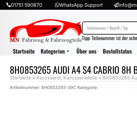
01751 590870
WhatsApp Support
info@mn



Tipp: Teilenummer ist der sch
Startseite
Kategorien
Über uns
Bestellstatus
8H0853265 AUDI A4 S4 CABRIO 8H 
Startseite
»
Karosserie, Karosserieteile
»
8H0853265 Aud
Artikelnummer:
8H0853265-39C
Kategorie:
Karosserie, Kaross