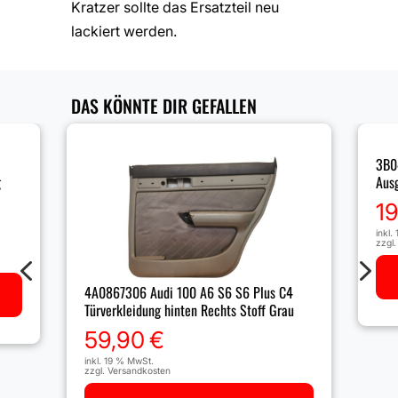
Kratzer sollte das Ersatzteil neu
lackiert werden.
DAS KÖNNTE DIR GEFALLEN
3B0
g
Ausg
1
inkl.
zzgl
4
5
4A0867306 Audi 100 A6 S6 S6 Plus C4
Türverkleidung hinten Rechts Stoff Grau
59,90
€
inkl. 19 % MwSt.
zzgl.
Versandkosten