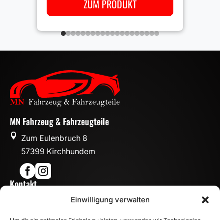
ZUM PRODUKT
MN Fahrzeug & Fahrzeugteile

Zum Eulenbruch 8
57399 Kirchhundem


Kontakt

Einwilligung verwalten
info@mn-fahrzeugteile.de

+49 (0)175 1590870