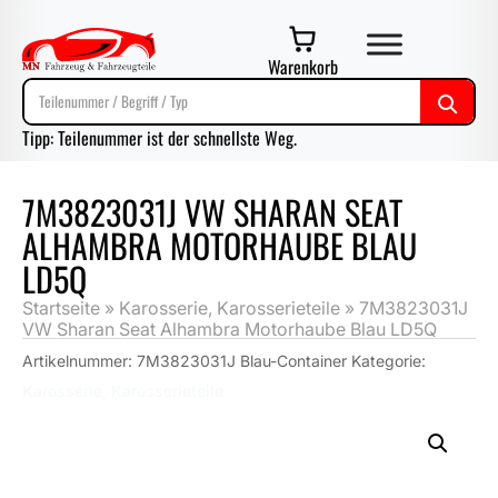
Warenkorb
Tipp: Teilenummer ist der schnellste Weg.
7M3823031J VW SHARAN SEAT
ALHAMBRA MOTORHAUBE BLAU
LD5Q
Startseite
»
Karosserie, Karosserieteile
»
7M3823031J
VW Sharan Seat Alhambra Motorhaube Blau LD5Q
Artikelnummer:
7M3823031J Blau-Container
Kategorie:
Karosserie, Karosserieteile