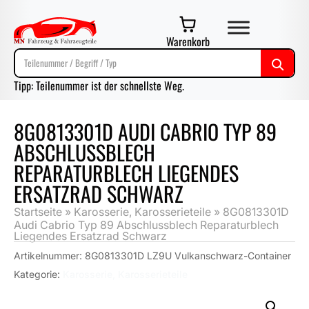
Warenkorb
Tipp: Teilenummer ist der schnellste Weg.
8G0813301D AUDI CABRIO TYP 89
ABSCHLUSSBLECH
REPARATURBLECH LIEGENDES
ERSATZRAD SCHWARZ
Startseite
»
Karosserie, Karosserieteile
»
8G0813301D
Audi Cabrio Typ 89 Abschlussblech Reparaturblech
Liegendes Ersatzrad Schwarz
Artikelnummer:
8G0813301D LZ9U Vulkanschwarz-Container
Kategorie:
Karosserie, Karosserieteile