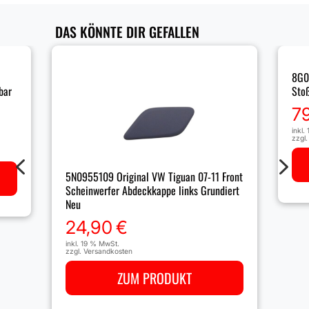
DAS KÖNNTE DIR GEFALLEN
8G0
bar
Sto
7
inkl.
zzgl
4
5
5N0955109 Original VW Tiguan 07-11 Front
Scheinwerfer Abdeckkappe links Grundiert
Neu
24,90
€
inkl. 19 % MwSt.
zzgl.
Versandkosten
ZUM PRODUKT