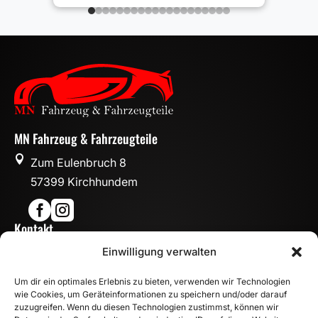
MN Fahrzeug & Fahrzeugteile

Zum Eulenbruch 8
57399 Kirchhundem


Kontakt

Einwilligung verwalten
info@mn-fahrzeugteile.de

+49 (0)175 1590870
Um dir ein optimales Erlebnis zu bieten, verwenden wir Technologien

WhatsApp
wie Cookies, um Geräteinformationen zu speichern und/oder darauf
Öffnungszeiten
zuzugreifen. Wenn du diesen Technologien zustimmst, können wir