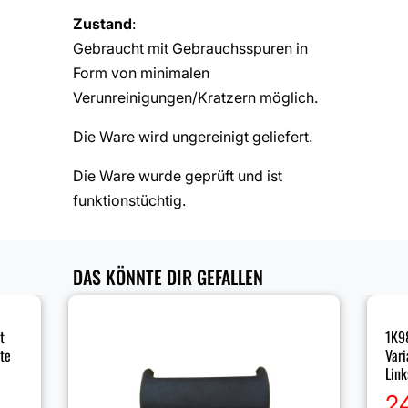
Zustand
:
Gebraucht mit Gebrauchsspuren in
Form von minimalen
Verunreinigungen/Kratzern möglich.
Die Ware wird ungereinigt geliefert.
Die Ware wurde geprüft und ist
funktionstüchtig.
DAS KÖNNTE DIR GEFALLEN
t
1K9
te
Vari
Link
2