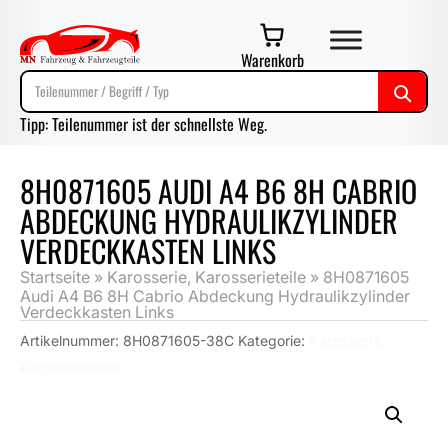
Warenkorb
Tipp: Teilenummer ist der schnellste Weg.
8H0871605 AUDI A4 B6 8H CABRIO
ABDECKUNG HYDRAULIKZYLINDER
VERDECKKASTEN LINKS
Startseite
»
Karosserie, Karosserieteile
»
8H0871605
Audi A4 B6 8H Cabrio Abdeckung Hydraulikzylinder
Verdeckkasten Links
Artikelnummer:
8H0871605-38C
Kategorie:
Karosserie,
Karosserieteile