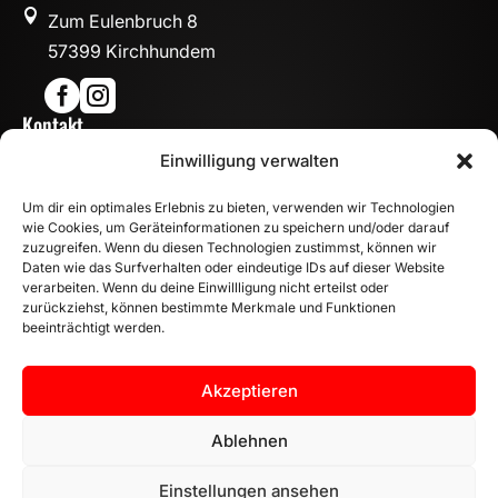

Zum Eulenbruch 8
57399 Kirchhundem


Kontakt

Einwilligung verwalten
info@mn-fahrzeugteile.de

+49 (0)175 1590870
Um dir ein optimales Erlebnis zu bieten, verwenden wir Technologien

WhatsApp
wie Cookies, um Geräteinformationen zu speichern und/oder darauf
Öffnungszeiten
zuzugreifen. Wenn du diesen Technologien zustimmst, können wir
Daten wie das Surfverhalten oder eindeutige IDs auf dieser Website

Mo - Fr: 8:00 – 17:00 Uhr
verarbeiten. Wenn du deine Einwillligung nicht erteilst oder
Sa: 10:00 – 14:00 Uhr
zurückziehst, können bestimmte Merkmale und Funktionen
beeinträchtigt werden.
INFORMATION
Zahlungsarten
Akzeptieren
Versandinformationen
Widerrufsbelehrung
Ablehnen
Vertrag widerrufen
Einstellungen ansehen