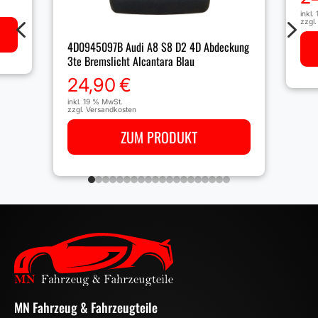
inkl.
4
5
zzgl
4D0945097B Audi A8 S8 D2 4D Abdeckung
3te Bremslicht Alcantara Blau
24,90
€
inkl. 19 % MwSt.
zzgl.
Versandkosten
ZUM PRODUKT
MN Fahrzeug & Fahrzeugteile