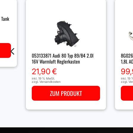
r Tank
4
053133871 Audi 80 Typ 89/B4 2.0l
8G0260
16V Warmluft Reglerkasten
1,8L A
21,90
€
99
inkl. 19 % MwSt.
inkl. 19
zzgl.
Versandkosten
zzgl.
Ve
ZUM PRODUKT