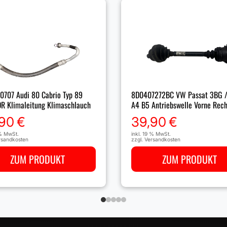
707 Audi 80 Cabrio Typ 89
8D0407272BC VW Passat 3BG /
DR Klimaleitung Klimaschlauch
A4 B5 Antriebswelle Vorne Rech
,90
€
39,90
€
 % MwSt.
inkl. 19 % MwSt.
rsandkosten
zzgl.
Versandkosten
ZUM PRODUKT
ZUM PRODUKT