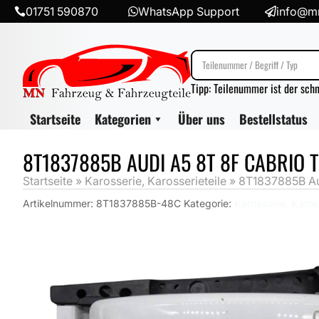
01751 590870
WhatsApp Support
info@mn



Tipp: Teilenummer ist der sch
Startseite
Kategorien
Über uns
Bestellstatus
8T1837885B AUDI A5 8T 8F CABRIO T
Startseite
»
Karosserie, Karosserieteile
»
8T1837885B Aud
Artikelnummer:
8T1837885B-48C
Kategorie:
Karosserie, Karos