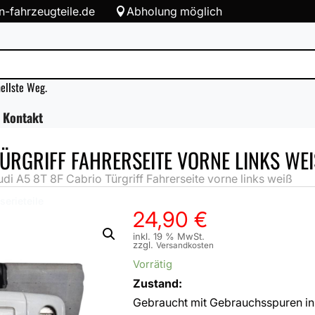
-fahrzeugteile.de
Abholung möglich

nellste Weg.
Kontakt
ÜRGRIFF FAHRERSEITE VORNE LINKS WEIS
i A5 8T 8F Cabrio Türgriff Fahrerseite vorne links weiß
serieteile
24,90
€
inkl. 19 % MwSt.
zzgl.
Versandkosten
Vorrätig
Zustand:
Gebraucht mit Gebrauchsspuren in