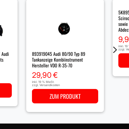
5K895
Sciroc
sowie
Abdec
9,
5
inkl. 1
zzgl.
Ve
 Audi
893919045 Audi 80/90 Typ 89
ts
Tankanzeige Kombiinstrument
Hersteller VDO R-35-70
29,90
€
inkl. 19 % MwSt.
zzgl.
Versandkosten
ZUM PRODUKT