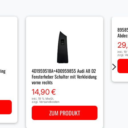
89585
Abdec
29
inkl. 1
zzgl.
Ve
5
ring
4D1959518A+4D0959855 Audi A8 D2
Fensterheber Schalter mit Verkleidung
vorne rechts
14,90
€
inkl. 19 % MwSt.
zzgl.
Versandkosten
ZUM PRODUKT