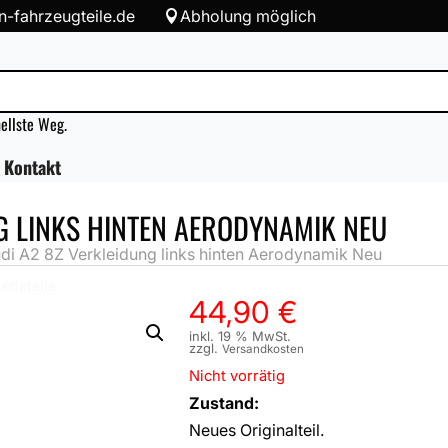
-fahrzeugteile.de
Abholung möglich

nellste Weg.
Kontakt
G LINKS HINTEN AERODYNAMIK NEU
i A2 8Z Verkleidung links hinten Aerodynamik Neu
erieteile
44,90
€
inkl. 19 % MwSt.
zzgl.
Versandkosten
Nicht vorrätig
Zustand:
Neues Originalteil.