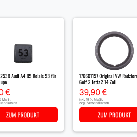
253B Audi A4 B5 Relais 53 für
176601157 Original VW Radzier
Hupe
Golf 2 Jetta2 14 Zoll
0
€
39,90
€
 % MwSt.
inkl. 19 % MwSt.
rsandkosten
zzgl.
Versandkosten
ZUM PRODUKT
ZUM PRODUKT