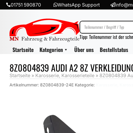
01751 590870
WhatsApp Support
info@mn



Tipp: Teilenummer ist der sch
Startseite
Kategorien
Über uns
Bestellstatus
8Z0804839 AUDI A2 8Z VERKLEIDUN
Startseite
»
Karosserie, Karosserieteile
»
8Z0804839 Aud
Artikelnummer:
8Z0804839-24E
Kategorie:
Karosserie, Kaross