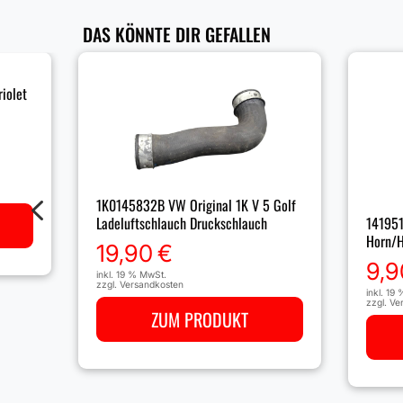
DAS KÖNNTE DIR GEFALLEN
iolet
4
1K0145832B VW Original 1K V 5 Golf
Ladeluftschlauch Druckschlauch
141951
Horn/
19,90
€
9,9
inkl. 19 % MwSt.
zzgl.
Versandkosten
inkl. 19
zzgl.
Ve
ZUM PRODUKT