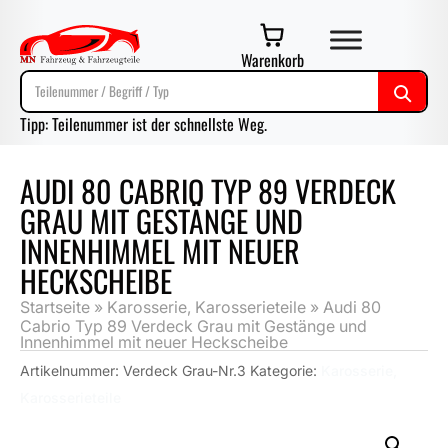
Warenkorb
Tipp: Teilenummer ist der schnellste Weg.
AUDI 80 CABRIO TYP 89 VERDECK
GRAU MIT GESTÄNGE UND
INNENHIMMEL MIT NEUER
HECKSCHEIBE
Startseite
»
Karosserie, Karosserieteile
»
Audi 80
Cabrio Typ 89 Verdeck Grau mit Gestänge und
Innenhimmel mit neuer Heckscheibe
Artikelnummer:
Verdeck Grau-Nr.3
Kategorie:
Karosserie,
Karosserieteile