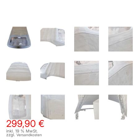
299,90
€
inkl. 19 % MwSt.
zzgl.
Versandkosten