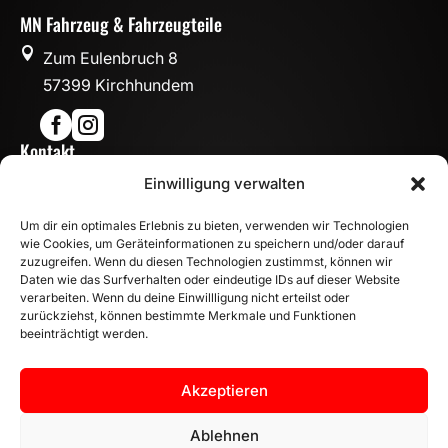
MN Fahrzeug & Fahrzeugteile

Zum Eulenbruch 8
57399 Kirchhundem


Kontakt

Einwilligung verwalten
info@mn-fahrzeugteile.de

+49 (0)175 1590870
Um dir ein optimales Erlebnis zu bieten, verwenden wir Technologien

WhatsApp
wie Cookies, um Geräteinformationen zu speichern und/oder darauf
Öffnungszeiten
zuzugreifen. Wenn du diesen Technologien zustimmst, können wir
Daten wie das Surfverhalten oder eindeutige IDs auf dieser Website

Mo - Fr: 8:00 – 17:00 Uhr
verarbeiten. Wenn du deine Einwillligung nicht erteilst oder
zurückziehst, können bestimmte Merkmale und Funktionen
Sa: 10:00 – 14:00 Uhr
beeinträchtigt werden.
INFORMATION
Zahlungsarten
Akzeptieren
Versandinformationen
Widerrufsbelehrung
Ablehnen
Vertrag widerrufen