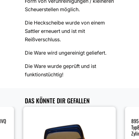
Form von Verunreinigungen / kleineren
Scheuerstellen möglich.
Die Heckscheibe wurde von einem
Sattler erneuert und ist mit
Reißverschluss.
Die Ware wird ungereinigt geliefert.
Die Ware wurde geprüft und ist
funktionstüchtig!
DAS KÖNNTE DIR GEFALLEN
 MVQ
895
Typ8
Zyli