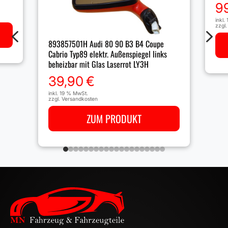
9
inkl.
zzgl
4
5
893857501H Audi 80 90 B3 B4 Coupe
Cabrio Typ89 elektr. Außenspiegel links
beheizbar mit Glas Laserrot LY3H
39,90
€
inkl. 19 % MwSt.
zzgl.
Versandkosten
ZUM PRODUKT