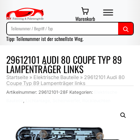
Warenkorb
Tipp: Teilenummer ist der schnellste Weg.
29612101 AUDI 80 COUPE TYP 89
LAMPENTRÄGER LINKS
Startseite
»
Elektrische Bauteile
»
29612101 Audi 80
Coupe Typ 89 Lampenträger links
Artikelnummer:
29612101-28F
Kategorien:
Elektrische
Bauteile
,
Lichtanlage, Scheinwerfer, Rückleuchten