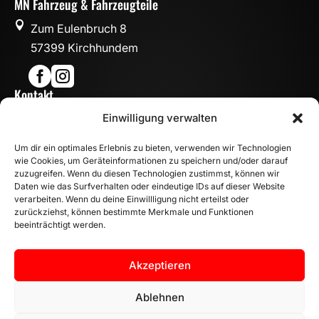
MN Fahrzeug & Fahrzeugteile

Zum Eulenbruch 8
57399 Kirchhundem


Kontakt

Einwilligung verwalten
info@mn-fahrzeugteile.de

+49 (0)175 1590870
Um dir ein optimales Erlebnis zu bieten, verwenden wir Technologien

WhatsApp
wie Cookies, um Geräteinformationen zu speichern und/oder darauf
Öffnungszeiten
zuzugreifen. Wenn du diesen Technologien zustimmst, können wir
Daten wie das Surfverhalten oder eindeutige IDs auf dieser Website

Mo - Fr: 8:00 – 17:00 Uhr
verarbeiten. Wenn du deine Einwillligung nicht erteilst oder
zurückziehst, können bestimmte Merkmale und Funktionen
Sa: 10:00 – 14:00 Uhr
beeinträchtigt werden.
INFORMATION
Zahlungsarten
Akzeptieren
Versandinformationen
Widerrufsbelehrung
Ablehnen
Vertrag widerrufen