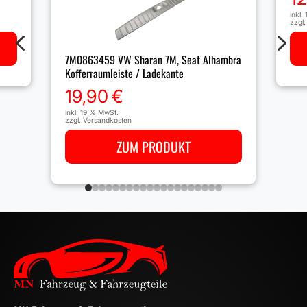
inkl.
zzgl
4
5
7M0863459 VW Sharan 7M, Seat Alhambra
Kofferraumleiste / Ladekante
19,90
€
inkl. 19 % MwSt.
zzgl.
Versandkosten
ZUM PRODUKT