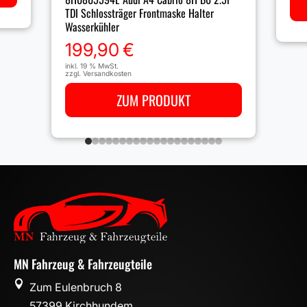
TDI Schlossträger Frontmaske Halter
Wasserkühler
199,90
€
inkl. 19 % MwSt.
zzgl.
Versandkosten
ZUM PRODUKT
MN Fahrzeug & Fahrzeugteile

Zum Eulenbruch 8
57399 Kirchhundem