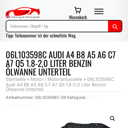
Warenkorb
Tipp: Teilenummer ist der schnellste Weg.
06L103598C AUDI A4 B8 A5 A6 C7
A7 Q5 1.8-2,0 LITER BENZIN
ÖLWANNE UNTERTEIL
Startseite
»
Motor / Motoranbauteile
»
06L103598C
Audi A4 B8 A5 A6 C7 A7 Q5 1.8-2,0 Liter Benzin
Ölwanne Unterteil
Artikelnummer:
06L103598C-59
Kategorie:
Motor /
Motoranbauteile