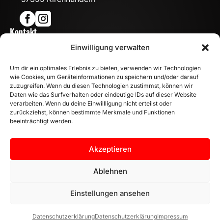


Kontakt

Einwilligung verwalten
info@mn-fahrzeugteile.de

+49 (0)175 1590870
Um dir ein optimales Erlebnis zu bieten, verwenden wir Technologien

WhatsApp
wie Cookies, um Geräteinformationen zu speichern und/oder darauf
Öffnungszeiten
zuzugreifen. Wenn du diesen Technologien zustimmst, können wir
Daten wie das Surfverhalten oder eindeutige IDs auf dieser Website

Mo - Fr: 8:00 – 17:00 Uhr
verarbeiten. Wenn du deine Einwillligung nicht erteilst oder
zurückziehst, können bestimmte Merkmale und Funktionen
Sa: 10:00 – 14:00 Uhr
beeinträchtigt werden.
INFORMATION
Zahlungsarten
Akzeptieren
Versandinformationen
Widerrufsbelehrung
Ablehnen
Vertrag widerrufen
Einstellungen ansehen
Datenschutzerklärung
Datenschutzerklärung
Impressum