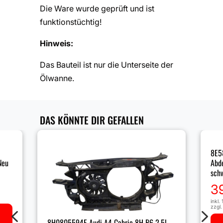
Die Ware wurde geprüft und ist
funktionstüchtig!
Hinweis:
Das Bauteil ist nur die Unterseite der
Ölwanne.
DAS KÖNNTE DIR GEFALLEN
8E5
Neu
Abde
sch
3
inkl.
4
5
zzgl
8H0805594E Audi A4 Cabrio 8H B6 2.5l