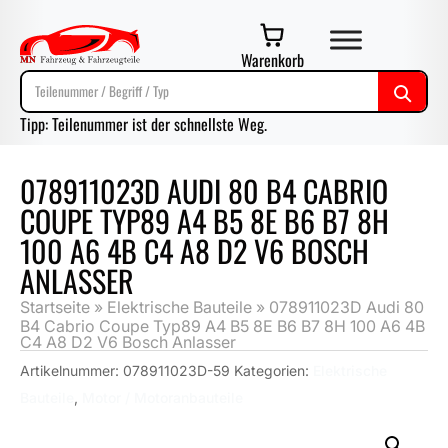
Warenkorb
Tipp: Teilenummer ist der schnellste Weg.
078911023D AUDI 80 B4 CABRIO
COUPE TYP89 A4 B5 8E B6 B7 8H
100 A6 4B C4 A8 D2 V6 BOSCH
ANLASSER
Startseite
»
Elektrische Bauteile
»
078911023D Audi 80
B4 Cabrio Coupe Typ89 A4 B5 8E B6 B7 8H 100 A6 4B
C4 A8 D2 V6 Bosch Anlasser
Artikelnummer:
078911023D-59
Kategorien:
Elektrische
Bauteile
,
Motor / Motoranbauteile