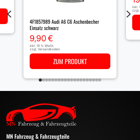
inkl.
4
5
zzgl
4F1857989 Audi A6 C6 Aschenbecher
Einsatz schwarz
9,90
€
inkl. 19 % MwSt.
zzgl.
Versandkosten
ZUM PRODUKT
MN Fahrzeug & Fahrzeugteile