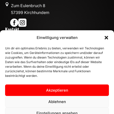

Zum Eulenbruch 8
57399 Kirchhundem


Kontakt

Einwilligung verwalten
info@mn-fahrzeugteile.de

+49 (0)175 1590870
Um dir ein optimales Erlebnis zu bieten, verwenden wir Technologien

WhatsApp
wie Cookies, um Geräteinformationen zu speichern und/oder darauf
Öffnungszeiten
zuzugreifen. Wenn du diesen Technologien zustimmst, können wir
Daten wie das Surfverhalten oder eindeutige IDs auf dieser Website

Mo - Fr: 8:00 – 17:00 Uhr
verarbeiten. Wenn du deine Einwillligung nicht erteilst oder
Sa: 10:00 – 14:00 Uhr
zurückziehst, können bestimmte Merkmale und Funktionen
beeinträchtigt werden.
INFORMATION
Zahlungsarten
Akzeptieren
Versandinformationen
Widerrufsbelehrung
Ablehnen
Vertrag widerrufen
Einstellungen ansehen