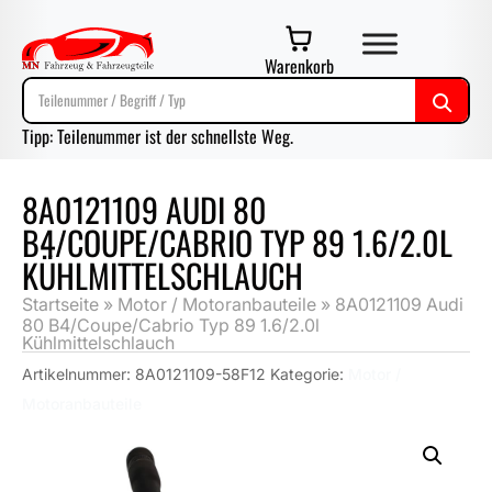
Warenkorb
Tipp: Teilenummer ist der schnellste Weg.
8A0121109 AUDI 80
B4/COUPE/CABRIO TYP 89 1.6/2.0L
KÜHLMITTELSCHLAUCH
Startseite
»
Motor / Motoranbauteile
»
8A0121109 Audi
80 B4/Coupe/Cabrio Typ 89 1.6/2.0l
Kühlmittelschlauch
Artikelnummer:
8A0121109-58F12
Kategorie:
Motor /
Motoranbauteile