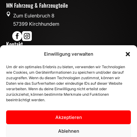
MN Fahrzeug & Fahrzeugteile

Zum Eulenbruch 8
57399 Kirchhundem


Kontakt

Einwilligung verwalten
info@mn-fahrzeugteile.de

+49 (0)175 1590870
Um dir ein optimales Erlebnis zu bieten, verwenden wir Technologien

WhatsApp
wie Cookies, um Geräteinformationen zu speichern und/oder darauf
Öffnungszeiten
zuzugreifen. Wenn du diesen Technologien zustimmst, können wir
Daten wie das Surfverhalten oder eindeutige IDs auf dieser Website

Mo - Fr: 8:00 – 17:00 Uhr
verarbeiten. Wenn du deine Einwillligung nicht erteilst oder
Sa: 10:00 – 14:00 Uhr
zurückziehst, können bestimmte Merkmale und Funktionen
beeinträchtigt werden.
INFORMATION
Zahlungsarten
Akzeptieren
Versandinformationen
Widerrufsbelehrung
Ablehnen
Vertrag widerrufen