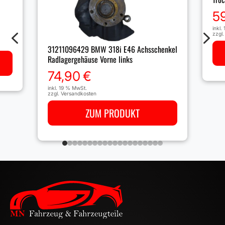
5
inkl.
4
5
zzgl
31211096429 BMW 318i E46 Achsschenkel
Radlagergehäuse Vorne links
74,90
€
inkl. 19 % MwSt.
zzgl.
Versandkosten
ZUM PRODUKT