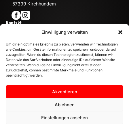
57399 Kirchhundem


Kontakt

Einwilligung verwalten
info@mn-fahrzeugteile.de

+49 (0)175 1590870
Um dir ein optimales Erlebnis zu bieten, verwenden wir Technologien

WhatsApp
wie Cookies, um Geräteinformationen zu speichern und/oder darauf
Öffnungszeiten
zuzugreifen. Wenn du diesen Technologien zustimmst, können wir
Daten wie das Surfverhalten oder eindeutige IDs auf dieser Website

Mo - Fr: 8:00 – 17:00 Uhr
verarbeiten. Wenn du deine Einwillligung nicht erteilst oder
Sa: 10:00 – 14:00 Uhr
zurückziehst, können bestimmte Merkmale und Funktionen
beeinträchtigt werden.
INFORMATION
Zahlungsarten
Akzeptieren
Versandinformationen
Widerrufsbelehrung
Ablehnen
Vertrag widerrufen
Einstellungen ansehen