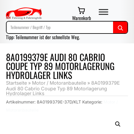
Warenkorb
Tipp: Teilenummer ist der schnellste Weg.
8A0199379E AUDI 80 CABRIO
COUPE TYP 89 MOTORLAGERUNG
HYDROLAGER LINKS
Startseite
»
Motor / Motoranbauteile
»
8A0199379E
Audi 80 Cabrio Coupe Typ 89 Motorlagerung
Hydrolager Links
Artikelnummer:
8A0199379E-37D/KLT
Kategorie:
Motor /
Motoranbauteile