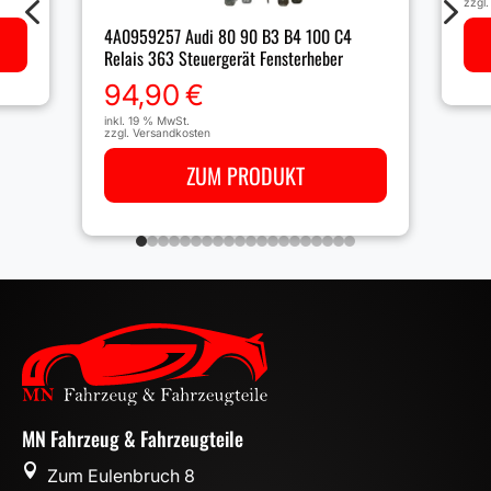
4
5
zzgl
4A0959257 Audi 80 90 B3 B4 100 C4
Relais 363 Steuergerät Fensterheber
94,90
€
inkl. 19 % MwSt.
zzgl.
Versandkosten
ZUM PRODUKT
MN Fahrzeug & Fahrzeugteile

Zum Eulenbruch 8