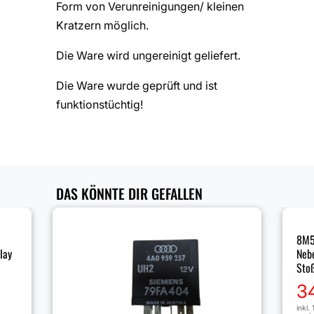
Form von Verunreinigungen/ kleinen
Kratzern möglich.
Die Ware wird ungereinigt geliefert.
Die Ware wurde geprüft und ist
funktionstüchtig!
DAS KÖNNTE DIR GEFALLEN
8M5
lay
Neb
Sto
3
inkl.