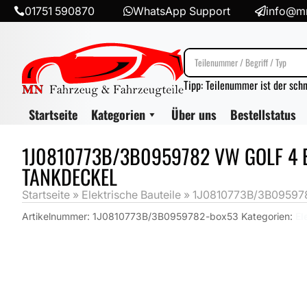
01751 590870
WhatsApp Support
info@mn



Tipp: Teilenummer ist der sch
Startseite
Kategorien
Über uns
Bestellstatus
1J0810773B/3B0959782 VW GOLF 4 
TANKDECKEL
Startseite
»
Elektrische Bauteile
»
1J0810773B/3B0959782 
Artikelnummer:
1J0810773B/3B0959782-box53
Kategorien:
El