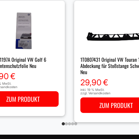
197A Original VW Golf 6
1T0807431 Original VW Touran 
ntenschutzfolie Neu
Abdeckung für Stoßstange Sch
Neu
,90
€
29,90
€
 % MwSt.
rsandkosten
inkl. 19 % MwSt.
zzgl.
Versandkosten
ZUM PRODUKT
ZUM PRODUKT