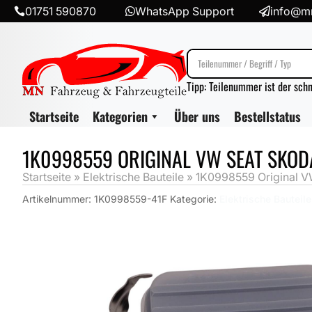
01751 590870
WhatsApp Support
info@mn



Tipp: Teilenummer ist der sch
Startseite
Kategorien
Über uns
Bestellstatus
1K0998559 ORIGINAL VW SEAT SKOD
Startseite
»
Elektrische Bauteile
»
1K0998559 Original V
Artikelnummer:
1K0998559-41F
Kategorie:
Elektrische Bauteile