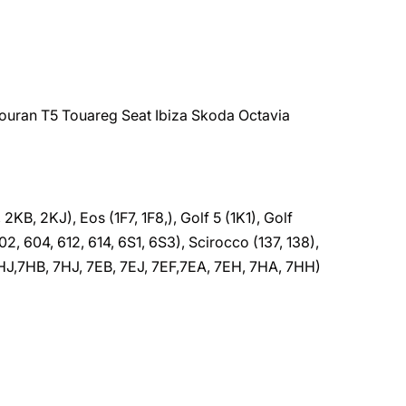
ouran T5 Touareg Seat Ibiza Skoda Octavia
B, 2KJ), Eos (1F7, 1F8,), Golf 5 (1K1), Golf
02, 604, 612, 614, 6S1, 6S3), Scirocco (137, 138),
 7HJ,7HB, 7HJ, 7EB, 7EJ, 7EF,7EA, 7EH, 7HA, 7HH)