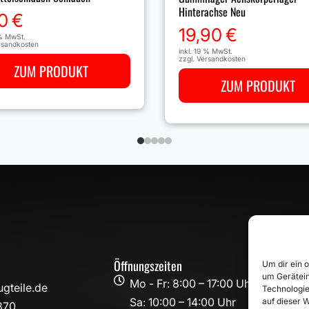
Hinterachse Neu
0
€
19,90
€
 % MwSt.
rsandkosten
inkl. 19 % MwSt.
zzgl.
Versandkosten
ZUM PRODUKT
ZUM PRODUKT
Öffnungszeiten
Um dir ein 
um Gerätein

Mo - Fr: 8:00 – 17:00 Uhr
gteile.de
Technologie
Sa: 10:00 – 14:00 Uhr
auf dieser W
870