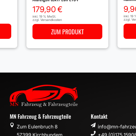
9,9
179,90
€
inkl. 19
inkl. 19 % MwSt.
zzgl.
Ve
zzgl.
Versandkosten
ZUM PRODUKT
MN Fahrzeug & Fahrzeugteile
Kontakt


Zum Eulenbruch 8
info@mn-fahrzeu

57399 Kirchhundem
+49 (0)175 1590