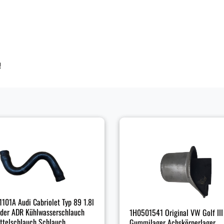
!
101A Audi Cabriolet Typ 89 1.8l
nder ADR Kühlwasserschlauch
1H0501541 Original VW Golf III
ttelschlauch Schlauch
Gummilager Achskörperlager