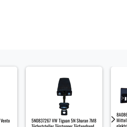
8A086
5
Mitte
 Vento
5N0837267 VW Tiguan 5N Sharan 7M8
elektr
Türfeststeller Türstopper Türfangband