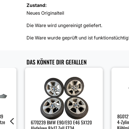
Zustand:
Neues Originalteil
Die Ware wird ungereinigt geliefert.
Die Ware wurde geprüft und ist funktionstüchtig
DAS KÖNNTE DIR GEFALLEN
89
8G0121
4
itze
4-Zyli
6770239 BMW E90/E93 E46 5X120
Kühlmi
Alufelgen 8Jx17 Zoll ET34