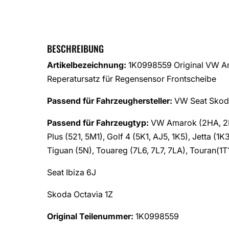
BESCHREIBUNG
Artikelbezeichnung:
1K0998559 Original VW Am
Reperatursatz für Regensensor Frontscheibe
Passend für Fahrzeughersteller:
VW Seat Skod
Passend für Fahrzeugtyp:
VW Amarok (2HA, 2HB,
Plus (521, 5M1), Golf 4 (5K1, AJ5, 1K5), Jetta (1K
Tiguan (5N), Touareg (7L6, 7L7, 7LA), Touran(1T
Seat Ibiza 6J
Skoda Octavia 1Z
Original Teilenummer:
1K0998559