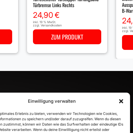
Aussp
Türbremse Links Rechts
B-War
24,90
€
24
inkl. 19 % MwSt.
zzgl.
Versandkosten
inkl. 1
zzgl.
Ve
ZUM PRODUKT
Einwilligung verwalten
INFORMATION
optimales Erlebnis zu bieten, verwenden wir Technologien wie Cookies,
formationen zu speichern und/oder darauf zuzugreifen. Wenn du diesen
Zahlungsarten
n zustimmst, können wir Daten wie das Surfverhalten oder eindeutige IDs
Versandinformationen
ebsite verarbeiten. Wenn du deine Einwillligung nicht erteilst oder