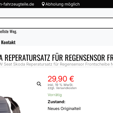
-fahrzeugteile.de
Abholung möglich

nellste Weg.
Kontakt
A REPERATURSATZ FÜR REGENSENSOR F
W Seat Skoda Reperatursatz für Regensensor Frontscheibe 
29,90
€
inkl. 19 % MwSt.
zzgl.
Versandkosten
Vorrätig
Zustand:
Neues Originalteil