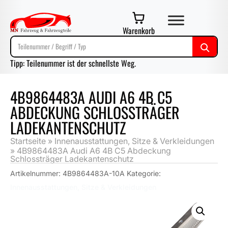
Warenkorb
Tipp: Teilenummer ist der schnellste Weg.
4B9864483A AUDI A6 4B C5
ABDECKUNG SCHLOSSTRÄGER
LADEKANTENSCHUTZ
Startseite
»
Innenausstattungen, Sitze & Verkleidungen
»
4B9864483A Audi A6 4B C5 Abdeckung
Schlossträger Ladekantenschutz
Artikelnummer:
4B9864483A-10A
Kategorie:
Innenausstattungen, Sitze & Verkleidungen