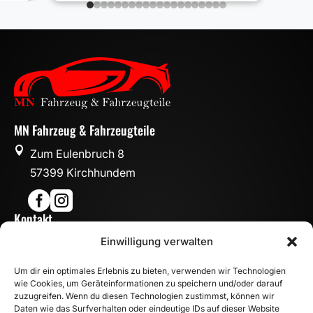
MN Fahrzeug & Fahrzeugteile

Zum Eulenbruch 8
57399 Kirchhundem


Kontakt

Einwilligung verwalten
info@mn-fahrzeugteile.de

+49 (0)175 1590870
Um dir ein optimales Erlebnis zu bieten, verwenden wir Technologien

WhatsApp
wie Cookies, um Geräteinformationen zu speichern und/oder darauf
Öffnungszeiten
zuzugreifen. Wenn du diesen Technologien zustimmst, können wir
Daten wie das Surfverhalten oder eindeutige IDs auf dieser Website