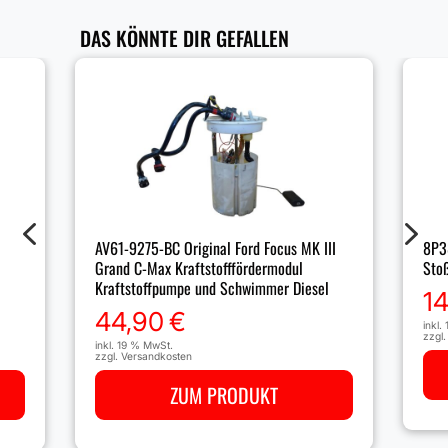
DAS KÖNNTE DIR GEFALLEN
4
5
AV61-9275-BC Original Ford Focus MK III
8P3
Grand C-Max Kraftstofffördermodul
Stoß
Kraftstoffpumpe und Schwimmer Diesel
1
44,90
€
inkl.
zzgl
inkl. 19 % MwSt.
zzgl.
Versandkosten
ZUM PRODUKT