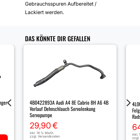
Gebrauchsspuren Aufbereitet /
Lackiert werden.
DAS KÖNNTE DIR GEFALLEN
4
5
nger
4B0422893A Audi A4 8E Cabrio 8H A6 4B
4L0
Vorlauf Dehnschlauch Servolenkung
Felg
Servopumpe
Rad
29,90
€
6
inkl. 19 % MwSt.
inkl.
zzgl.
Versandkosten
zzgl