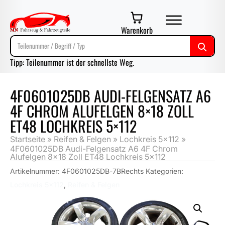
Warenkorb
Tipp: Teilenummer ist der schnellste Weg.
4F0601025DB AUDI-FELGENSATZ A6
4F CHROM ALUFELGEN 8×18 ZOLL
ET48 LOCHKREIS 5×112
Startseite
»
Reifen & Felgen
»
Lochkreis 5x112
»
4F0601025DB Audi-Felgensatz A6 4F Chrom
Alufelgen 8×18 Zoll ET48 Lochkreis 5×112
Artikelnummer:
4F0601025DB-7BRechts
Kategorien:
Lochkreis 5x112
,
Reifen & Felgen