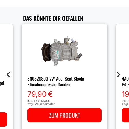
DAS KÖNNTE DIR GEFALLEN
4
5
5N0820803 VW Audi Seat Skoda
4A0
gel
Klimakompressor Sanden
B4 F
79,90
€
1
inkl. 19 % MwSt.
inkl.
zzgl.
Versandkosten
zzgl
ZUM PRODUKT