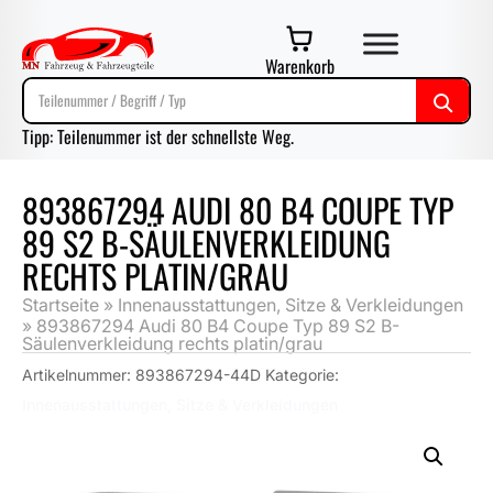
Warenkorb
Tipp: Teilenummer ist der schnellste Weg.
893867294 AUDI 80 B4 COUPE TYP
89 S2 B-SÄULENVERKLEIDUNG
RECHTS PLATIN/GRAU
Startseite
»
Innenausstattungen, Sitze & Verkleidungen
»
893867294 Audi 80 B4 Coupe Typ 89 S2 B-
Säulenverkleidung rechts platin/grau
Artikelnummer:
893867294-44D
Kategorie:
Innenausstattungen, Sitze & Verkleidungen