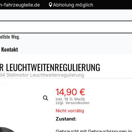
-fahrzeugteile.de
Abholung möglich

nellste Weg.
Kontakt
OR LEUCHTWEITENREGULIERUNG
4 Stellmotor Leuchtweitenregulierung
teile
14,90
€
inkl. 19 % MwSt.
zzgl.
Versandkosten
Nicht vorrätig
Zustand:
Gebraucht mit Gebrauchsspuren in