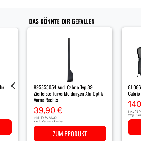
DAS KÖNNTE DIR GEFALLEN
4
895853054 Audi Cabrio Typ 89
che
8H086
Zierleiste Türverkleidungen Alu-Optik
Cabrio
Vorne Rechts
140
39,90
€
inkl. 19
zzgl.
Ve
inkl. 19 % MwSt.
zzgl.
Versandkosten
ZUM PRODUKT