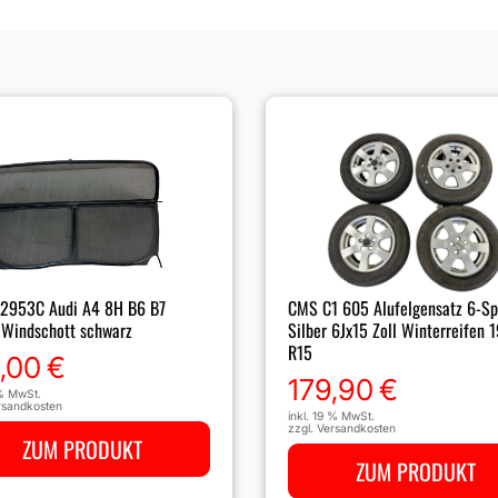
2953C Audi A4 8H B6 B7
CMS C1 605 Alufelgensatz 6-Sp
 Windschott schwarz
Silber 6Jx15 Zoll Winterreifen 
R15
,00
€
179,90
€
 % MwSt.
rsandkosten
inkl. 19 % MwSt.
zzgl.
Versandkosten
ZUM PRODUKT
ZUM PRODUKT