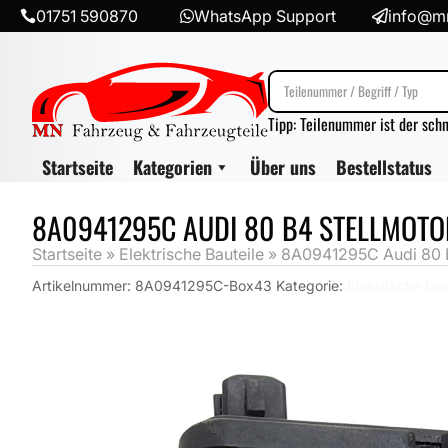
01751 590870
WhatsApp Support
info@mn



Tipp: Teilenummer ist der sch
Startseite
Kategorien
Über uns
Bestellstatus
8A0941295C AUDI 80 B4 STELLMOT
Startseite
»
Elektrische Bauteile
»
8A0941295C Audi 80 B
Artikelnummer:
8A0941295C-Box43
Kategorie:
Elektrische Bau