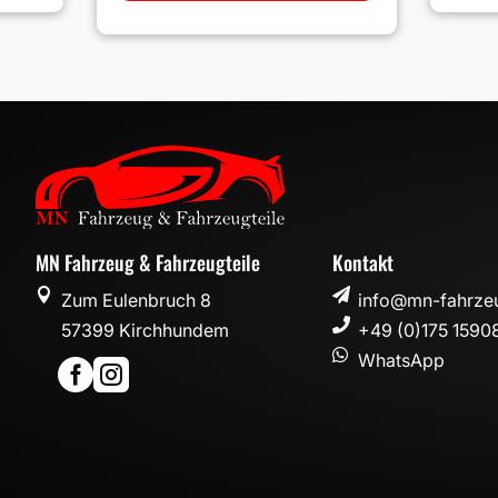
MN Fahrzeug & Fahrzeugteile
Kontakt


Zum Eulenbruch 8
info@mn-fahrzeu

57399 Kirchhundem
+49 (0)175 1590

WhatsApp

