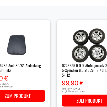
0223655 R.O.D. Alufelgensatz S
5285 Audi 80/B4 Abdeckung
5-Speichen 6,5Jx15 Zoll ET43, 
cht links
5×112
0
€
99,90
€
 % MwSt.
rsandkosten
inkl. 19 % MwSt.
zzgl.
Versandkosten
ZUM PRODUKT
ZUM PRODUKT