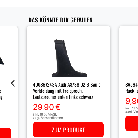
DAS KÖNNTE DIR GEFALLEN
4
4D0867243A Audi A8/S8 D2 B-Säule
8A594
e
Verkleidung mit Freisprech.
Rückli
ng
Lautsprecher unten links schwarz
9,9
29,90
€
inkl. 19
zzgl.
Ve
inkl. 19 % MwSt.
zzgl.
Versandkosten
ZUM PRODUKT