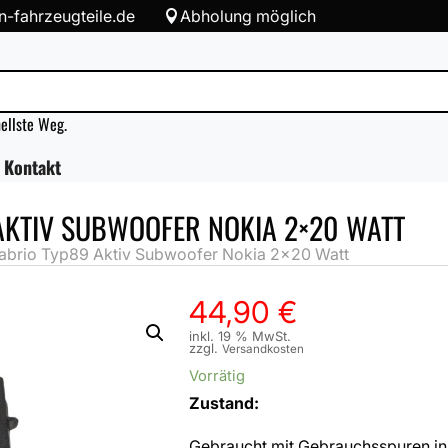
-fahrzeugteile.de
Abholung möglich

nellste Weg.
Kontakt
AKTIV SUBWOOFER NOKIA 2×20 WATT
brio Typ89 Aktiv Subwoofer Nokia 2×20 Watt
44,90
€
inkl. 19 % MwSt.
zzgl.
Versandkosten
Vorrätig
Zustand:
Gebraucht mit Gebrauchsspuren in