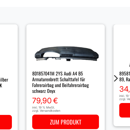
8D1857041M 2YS Audi A4 B5
89581
5
Armaturenbrett Schalttafel für
89, Ra
ilber
Fahrerairbag und Beifahrerairbag
LK
34
schwarz Onyx
inkl. 1
79,90
€
zzgl.
Ve
inkl. 19 % MwSt.
zzgl.
Versandkosten
ZUM PRODUKT