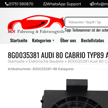
01751 590870
WhatsApp Support
info@mn



Tipp: Teilenummer ist der sch
Startseite
Kategorien
Über uns
Bestellstatus
8G0035381 AUDI 80 CABRIO TYP89 
Startseite
»
Elektrische Bauteile
»
8G0035381 Audi 80 Ca
Artikelnummer:
8G0035381-4B
Kategorie:
Elektrische Bauteile