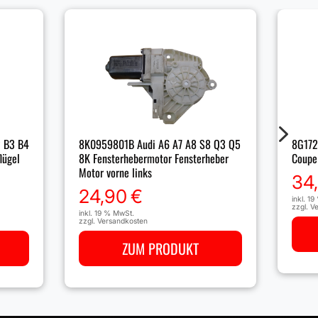
5
 B3 B4
8K0959801B Audi A6 A7 A8 S8 Q3 Q5
8G172
lügel
8K Fensterhebermotor Fensterheber
Coupe
Motor vorne links
34
24,90
€
inkl. 1
zzgl.
Ve
inkl. 19 % MwSt.
zzgl.
Versandkosten
ZUM PRODUKT