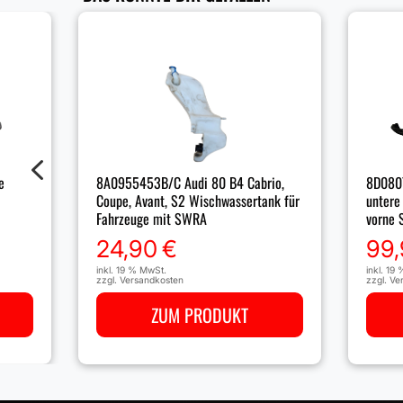
4
8A0955453B/C Audi 80 B4 Cabrio,
8D0807
e
Coupe, Avant, S2 Wischwassertank für
untere
Fahrzeuge mit SWRA
vorne 
24,90
€
99
inkl. 19 % MwSt.
inkl. 19
zzgl.
Versandkosten
zzgl.
Ve
ZUM PRODUKT