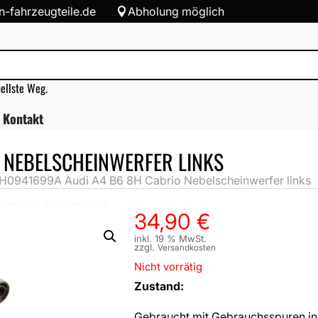
-fahrzeugteile.de
Abholung möglich

nellste Weg.
Kontakt
 NEBELSCHEINWERFER LINKS
H0941699A Audi A4 B6 8H Cabrio Nebelscheinwerfer links
einwerfer, Rückleuchten
34,90
€
inkl. 19 % MwSt.
zzgl.
Versandkosten
Nicht vorrätig
Zustand:
Gebraucht mit Gebrauchsspuren in