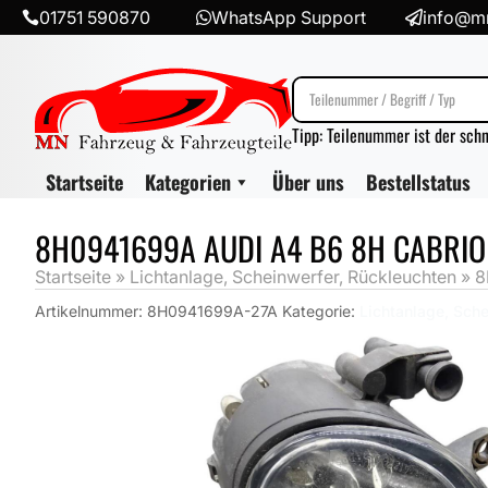
01751 590870
WhatsApp Support
info@mn



Tipp: Teilenummer ist der sch
Startseite
Kategorien
Über uns
Bestellstatus
8H0941699A AUDI A4 B6 8H CABRIO
Startseite
»
Lichtanlage, Scheinwerfer, Rückleuchten
»
8
Artikelnummer:
8H0941699A-27A
Kategorie:
Lichtanlage, Sch