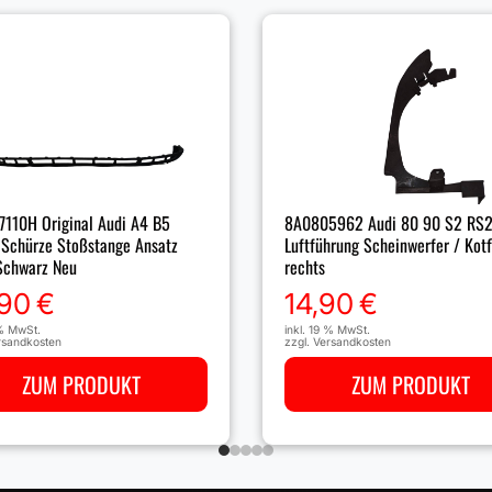
110H Original Audi A4 B5
8A0805962 Audi 80 90 S2 RS2
 Schürze Stoßstange Ansatz
Luftführung Scheinwerfer / Kotf
Schwarz Neu
rechts
,90
€
14,90
€
 % MwSt.
inkl. 19 % MwSt.
rsandkosten
zzgl.
Versandkosten
ZUM PRODUKT
ZUM PRODUKT