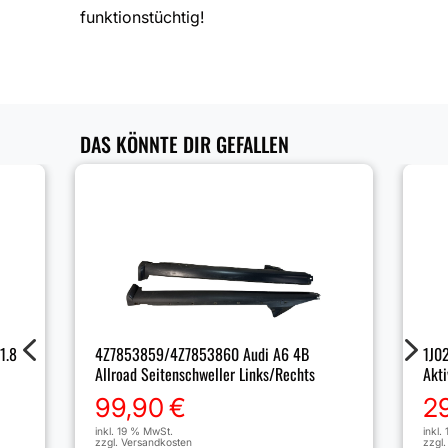
funktionstüchtig!
DAS KÖNNTE DIR GEFALLEN
4
5
1.8
4Z7853859/4Z7853860 Audi A6 4B
1J0
Allroad Seitenschweller Links/Rechts
Akti
99,90
€
2
inkl. 19 % MwSt.
inkl.
zzgl.
Versandkosten
zzgl