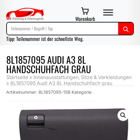
Warenkorb
Tipp: Teilenummer ist der schnellste Weg.
8L1857095 AUDI A3 8L
HANDSCHUHFACH GRAU
Startseite
»
Innenausstattungen, Sitze & Verkleidungen
»
8L1857095 Audi A3 8L Handschuhfach grau
Artikelnummer:
8L1857095-15B
Kategorie:
Innenausstattungen, Sitze & Verkleidungen