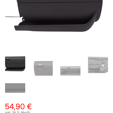
54,90
€
inkl. 19 % MwSt.