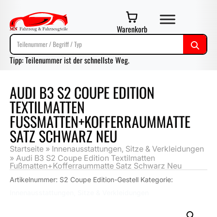
Warenkorb
Tipp: Teilenummer ist der schnellste Weg.
AUDI B3 S2 COUPE EDITION
TEXTILMATTEN
FUSSMATTEN+KOFFERRAUMMATTE S
ATZ SCHWARZ NEU
Startseite
»
Innenausstattungen, Sitze & Verkleidungen
»
Audi B3 S2 Coupe Edition Textilmatten
Fußmatten+Kofferraummatte Satz Schwarz Neu
Artikelnummer:
S2 Coupe Edition-Gestell
Kategorie:
Innenausstattungen, Sitze & Verkleidungen