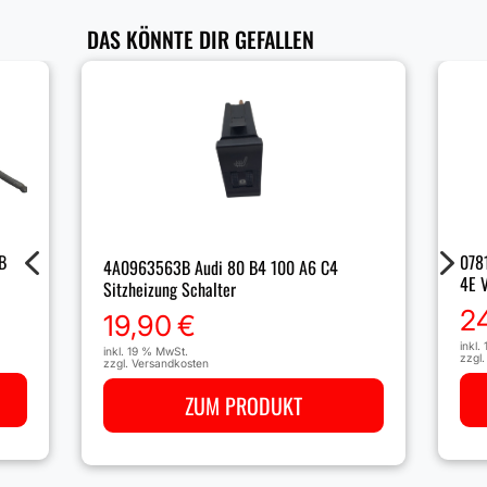
DAS KÖNNTE DIR GEFALLEN
4
5
B
078
4A0963563B Audi 80 B4 100 A6 C4
4E 
Sitzheizung Schalter
2
19,90
€
inkl.
inkl. 19 % MwSt.
zzgl
zzgl.
Versandkosten
ZUM PRODUKT