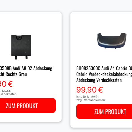
8H0825300C Audi A4 Cabrio B
3508B Audi A8 D2 Abdeckung
Cabrio Verdeckdeckelabdeckun
cht Rechts Grau
Abdeckung Verdeckkasten
90
€
99,90
€
 % MwSt.
rsandkosten
inkl. 19 % MwSt.
zzgl.
Versandkosten
ZUM PRODUKT
ZUM PRODUKT