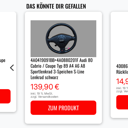
DAS KÖNNTE DIR GEFALLEN
4A0419091BB+4A0880201F Audi 80
upe
4
Cabrio / Coupe Typ 89 A4 A6 A8
4D086
Sportlenkrad 3-Speichen S-Line
Rückli
Lenkrad schwarz
14,
139,90
€
inkl. 19
zzgl.
Ve
inkl. 19 % MwSt.
zzgl.
Versandkosten
ZUM PRODUKT