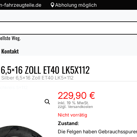
-fahrzeugteile.de
Abholung möglich

nellste Weg.
Kontakt
6,5×16 ZOLL ET40 LK5X112
 Silber 6,5×16 Zoll ET40 LK5x112
chkreis 5x112
229,90
€
inkl. 19 % MwSt.
zzgl.
Versandkosten
Nicht vorrätig
Zustand
:
Die Felgen haben Gebrauchsspuren