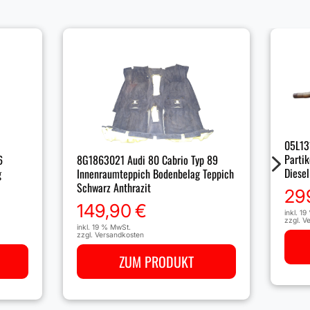
05L13
5
Partik
6
8G1863021 Audi 80 Cabrio Typ 89
Diese
g
Innenraumteppich Bodenbelag Teppich
Schwarz Anthrazit
29
149,90
€
inkl. 1
zzgl.
Ve
inkl. 19 % MwSt.
zzgl.
Versandkosten
ZUM PRODUKT