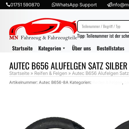
01751 590870
WhatsApp Support
info@mn



Tipp: Teilenummer ist der sch
Startseite
Kategorien
Über uns
Bestellstatus
AUTEC B656 ALUFELGEN SATZ SILBER 
Startseite
»
Reifen & Felgen
»
Autec B656 Alufelgen Satz
Artikelnummer:
Autec B656-8A
Kategorien:
Reifen & Felgen
,
Lo